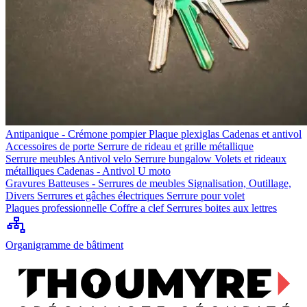
Antipanique - Crémone pompier
Plaque plexiglas
Cadenas et antivol
Accessoires de porte
Serrure de rideau et grille métallique
Serrure meubles
Antivol velo
Serrure bungalow
Volets et rideaux
métalliques
Cadenas - Antivol U moto
Gravures
Batteuses - Serrures de meubles
Signalisation, Outillage,
Divers
Serrures et gâches électriques
Serrure pour volet
Plaques professionnelle
Coffre a clef
Serrures boites aux lettres
Organigramme de bâtiment