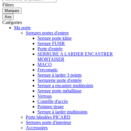
Filtres
Marques
Axe
Catégories
Ma porte
Serrures portes d'entree
Serrure porte kline
Serrure FUHR
Porte d'entrée
SERRURE A LARDER ENCASTRER
MORTAISER
MACO
Fercomatic
Serrure à larder 3 points
Serrurerie porte d'entrée
Serrure a encastrer multipoints
Serrure porte métallique
Verrous
Contrôle d'accès
Poignee tirage
Serrure à larder multipoints
Porte blindées PICARD
Serrures porte d'interieur
Accessoires