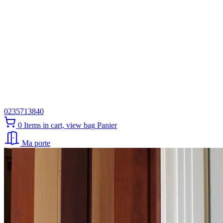
0235713840
0
Items in cart, view bag
Panier
Ma porte