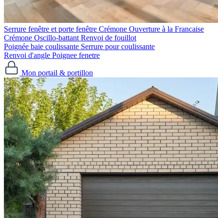
Serrure fenêtre et porte fenêtre
Crémone Ouverture à la Francaise
Crémone Oscillo-battant
Renvoi de fouillot
Poignée baie coulissante
Serrure pour coulissante
Renvoi d'angle
Poignee fenetre
Mon portail & portillon