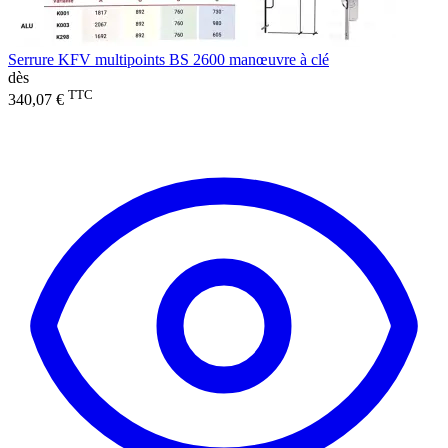
Serrure KFV multipoints BS 2600 manœuvre à clé
dès
TTC
340,07 €