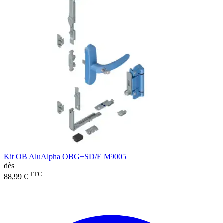
Kit OB AluAlpha OBG+SD/E M9005
dès
TTC
88,99 €