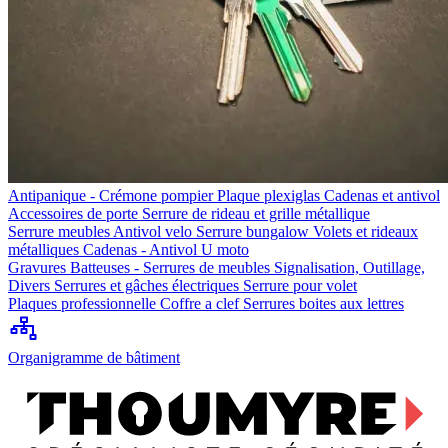
Antipanique - Crémone pompier
Plaque plexiglas
Cadenas et antivol
Accessoires de porte
Serrure de rideau et grille métallique
Serrure meubles
Antivol velo
Serrure bungalow
Volets et rideaux
métalliques
Cadenas - Antivol U moto
Gravures
Batteuses - Serrures de meubles
Signalisation, Outillage,
Divers
Serrures et gâches électriques
Serrure pour volet
Plaques professionnelle
Coffre a clef
Serrures boites aux lettres
Organigramme de bâtiment