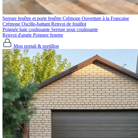
Serrure fenêtre et porte fenêtre
Crémone Ouverture à la Francaise
Crémone Oscillo-battant
Renvoi de fouillot
Poignée baie coulissante
Serrure pour coulissante
Renvoi d'angle
Poignee fenetre
Mon portail & portillon