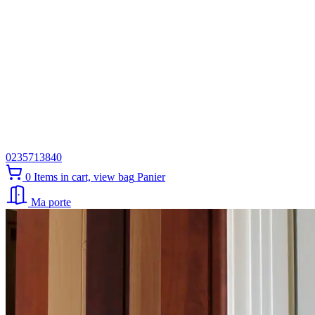
0235713840
0
Items in cart, view bag
Panier
Ma porte