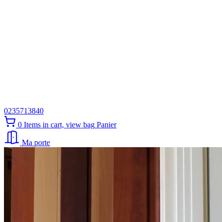
0235713840
0
Items in cart, view bag
Panier
Ma porte