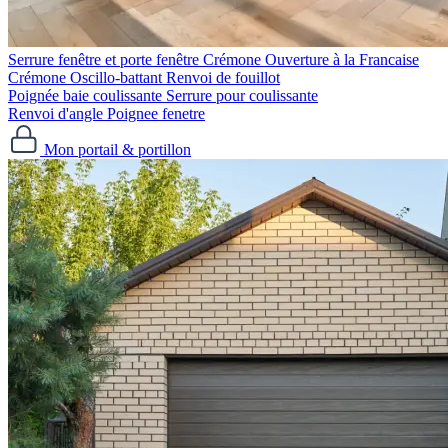
Serrure fenêtre et porte fenêtre
Crémone Ouverture à la Francaise
Crémone Oscillo-battant
Renvoi de fouillot
Poignée baie coulissante
Serrure pour coulissante
Renvoi d'angle
Poignee fenetre
Mon portail & portillon