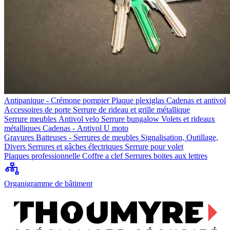
Antipanique - Crémone pompier
Plaque plexiglas
Cadenas et antivol
Accessoires de porte
Serrure de rideau et grille métallique
Serrure meubles
Antivol velo
Serrure bungalow
Volets et rideaux
métalliques
Cadenas - Antivol U moto
Gravures
Batteuses - Serrures de meubles
Signalisation, Outillage,
Divers
Serrures et gâches électriques
Serrure pour volet
Plaques professionnelle
Coffre a clef
Serrures boites aux lettres
Organigramme de bâtiment