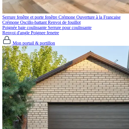
Serrure fenêtre et porte fenêtre
Crémone Ouverture à la Francaise
Crémone Oscillo-battant
Renvoi de fouillot
Poignée baie coulissante
Serrure pour coulissante
Renvoi d'angle
Poignee fenetre
Mon portail & portillon