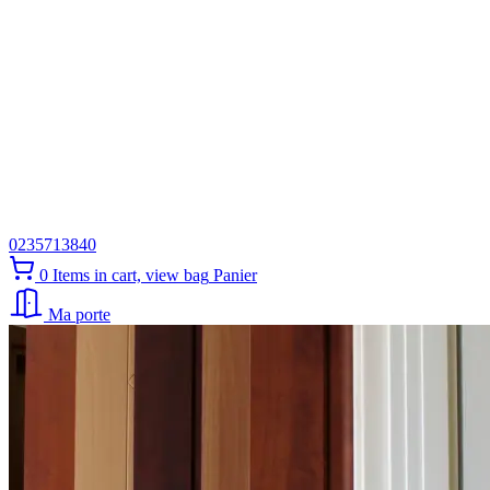
0235713840
0
Items in cart, view bag
Panier
Ma porte