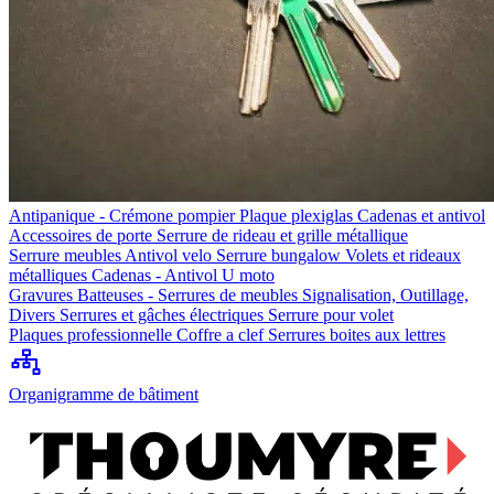
Antipanique - Crémone pompier
Plaque plexiglas
Cadenas et antivol
Accessoires de porte
Serrure de rideau et grille métallique
Serrure meubles
Antivol velo
Serrure bungalow
Volets et rideaux
métalliques
Cadenas - Antivol U moto
Gravures
Batteuses - Serrures de meubles
Signalisation, Outillage,
Divers
Serrures et gâches électriques
Serrure pour volet
Plaques professionnelle
Coffre a clef
Serrures boites aux lettres
Organigramme de bâtiment