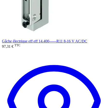
Gâche électrique eff eff 14.400------R11 8-16 V AC/DC
TTC
97,31 €