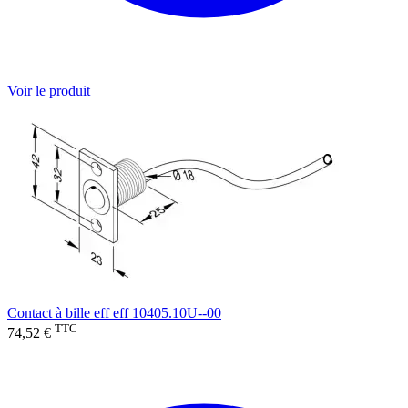
Voir le produit
Contact à bille eff eff 10405.10U--00
TTC
74,52 €