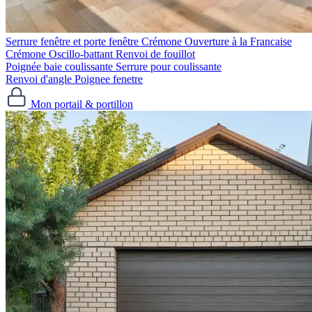
Serrure fenêtre et porte fenêtre
Crémone Ouverture à la Francaise
Crémone Oscillo-battant
Renvoi de fouillot
Poignée baie coulissante
Serrure pour coulissante
Renvoi d'angle
Poignee fenetre
Mon portail & portillon