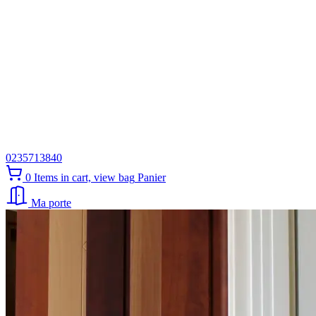
0235713840
0
Items in cart, view bag
Panier
Ma porte