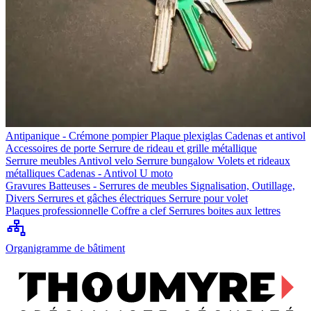
Antipanique - Crémone pompier
Plaque plexiglas
Cadenas et antivol
Accessoires de porte
Serrure de rideau et grille métallique
Serrure meubles
Antivol velo
Serrure bungalow
Volets et rideaux
métalliques
Cadenas - Antivol U moto
Gravures
Batteuses - Serrures de meubles
Signalisation, Outillage,
Divers
Serrures et gâches électriques
Serrure pour volet
Plaques professionnelle
Coffre a clef
Serrures boites aux lettres
Organigramme de bâtiment