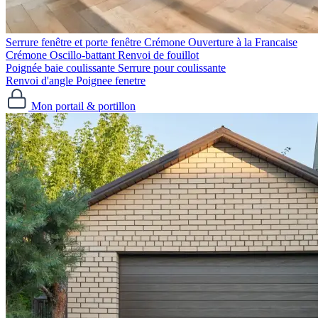
Serrure fenêtre et porte fenêtre
Crémone Ouverture à la Francaise
Crémone Oscillo-battant
Renvoi de fouillot
Poignée baie coulissante
Serrure pour coulissante
Renvoi d'angle
Poignee fenetre
Mon portail & portillon