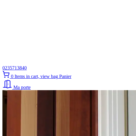
0235713840
0
Items in cart, view bag
Panier
Ma porte