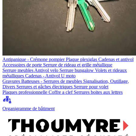
Antipanique - Crémone pompier
Plaque plexiglas
Cadenas et antivol
Accessoires de porte
Serrure de rideau et grille métallique
Serrure meubles
Antivol velo
Serrure bungalow
Volets et rideaux
métalliques
Cadenas - Antivol U moto
Gravures
Batteuses - Serrures de meubles
Signalisation, Outillage,
Divers
Serrures et gâches électriques
Serrure pour volet
Plaques professionnelle
Coffre a clef
Serrures boites aux lettres
Organigramme de bâtiment