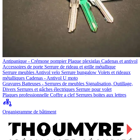
Antipanique - Crémone pompier
Plaque plexiglas
Cadenas et antivol
Accessoires de porte
Serrure de rideau et grille métallique
Serrure meubles
Antivol velo
Serrure bungalow
Volets et rideaux
métalliques
Cadenas - Antivol U moto
Gravures
Batteuses - Serrures de meubles
Signalisation, Outillage,
Divers
Serrures et gâches électriques
Serrure pour volet
Plaques professionnelle
Coffre a clef
Serrures boites aux lettres
Organigramme de bâtiment