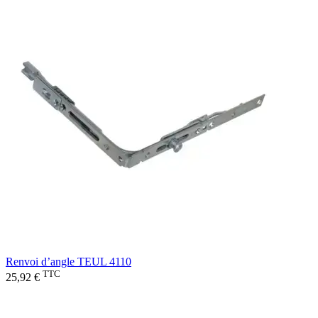
Renvoi d’angle TEUL 4110
TTC
25,92 €