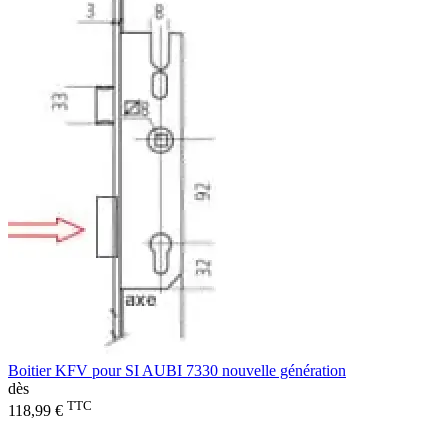
Boitier KFV pour SI AUBI 7330 nouvelle génération
dès
TTC
118,99 €