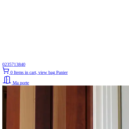
0235713840
0
Items in cart, view bag
Panier
Ma porte