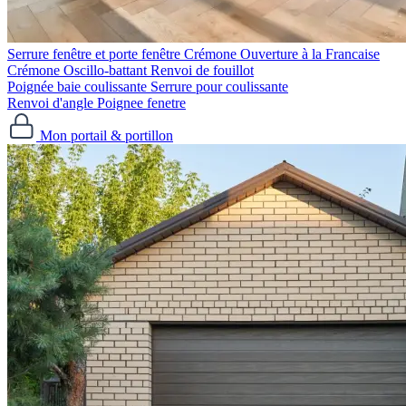
Serrure fenêtre et porte fenêtre
Crémone Ouverture à la Francaise
Crémone Oscillo-battant
Renvoi de fouillot
Poignée baie coulissante
Serrure pour coulissante
Renvoi d'angle
Poignee fenetre
Mon portail & portillon