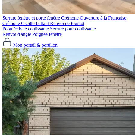
Serrure fenêtre et porte fenêtre
Crémone Ouverture à la Francaise
Crémone Oscillo-battant
Renvoi de fouillot
Poignée baie coulissante
Serrure pour coulissante
Renvoi d'angle
Poignee fenetre
Mon portail & portillon