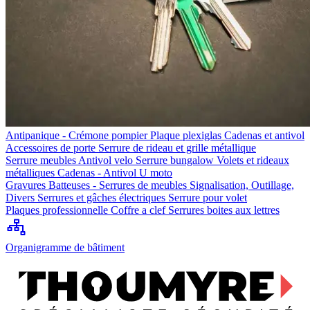
Antipanique - Crémone pompier
Plaque plexiglas
Cadenas et antivol
Accessoires de porte
Serrure de rideau et grille métallique
Serrure meubles
Antivol velo
Serrure bungalow
Volets et rideaux
métalliques
Cadenas - Antivol U moto
Gravures
Batteuses - Serrures de meubles
Signalisation, Outillage,
Divers
Serrures et gâches électriques
Serrure pour volet
Plaques professionnelle
Coffre a clef
Serrures boites aux lettres
Organigramme de bâtiment