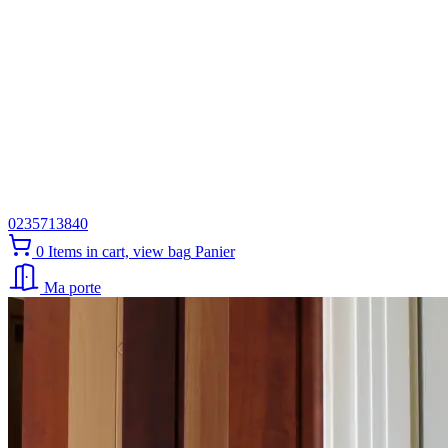
0235713840
0
Items in cart, view bag
Panier
Ma porte