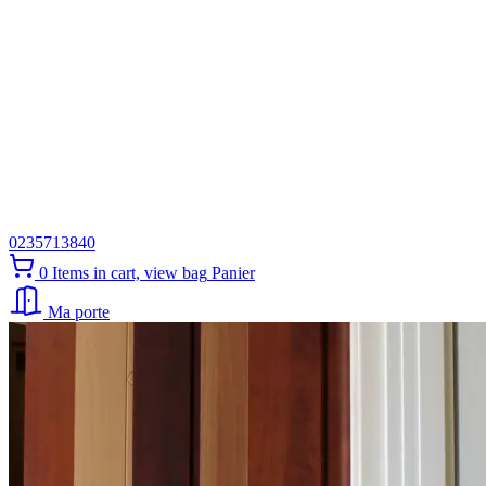
0235713840
0
Items in cart, view bag
Panier
Ma porte