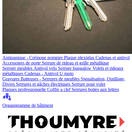
Antipanique - Crémone pompier
Plaque plexiglas
Cadenas et antivol
Accessoires de porte
Serrure de rideau et grille métallique
Serrure meubles
Antivol velo
Serrure bungalow
Volets et rideaux
métalliques
Cadenas - Antivol U moto
Gravures
Batteuses - Serrures de meubles
Signalisation, Outillage,
Divers
Serrures et gâches électriques
Serrure pour volet
Plaques professionnelle
Coffre a clef
Serrures boites aux lettres
Organigramme de bâtiment