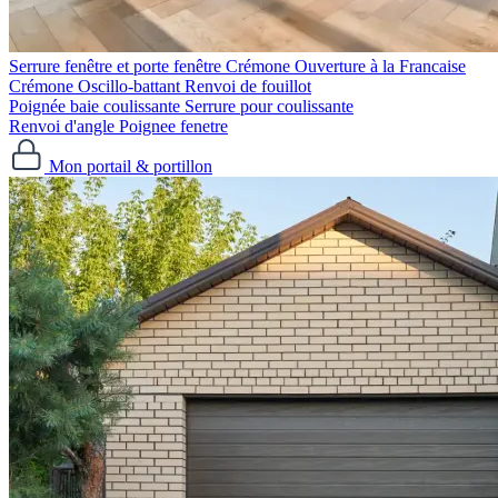
Serrure fenêtre et porte fenêtre
Crémone Ouverture à la Francaise
Crémone Oscillo-battant
Renvoi de fouillot
Poignée baie coulissante
Serrure pour coulissante
Renvoi d'angle
Poignee fenetre
Mon portail & portillon