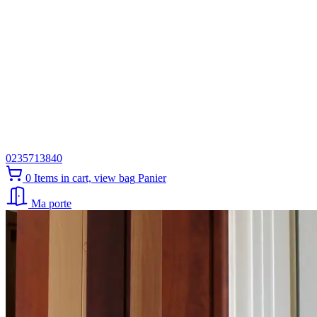
0235713840
0
Items in cart, view bag
Panier
Ma porte