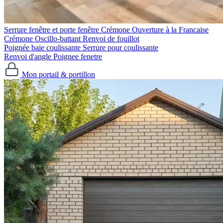
Serrure fenêtre et porte fenêtre
Crémone Ouverture à la Francaise
Crémone Oscillo-battant
Renvoi de fouillot
Poignée baie coulissante
Serrure pour coulissante
Renvoi d'angle
Poignee fenetre
Mon portail & portillon