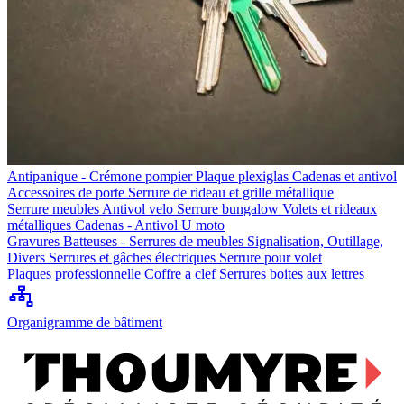
Antipanique - Crémone pompier
Plaque plexiglas
Cadenas et antivol
Accessoires de porte
Serrure de rideau et grille métallique
Serrure meubles
Antivol velo
Serrure bungalow
Volets et rideaux
métalliques
Cadenas - Antivol U moto
Gravures
Batteuses - Serrures de meubles
Signalisation, Outillage,
Divers
Serrures et gâches électriques
Serrure pour volet
Plaques professionnelle
Coffre a clef
Serrures boites aux lettres
Organigramme de bâtiment