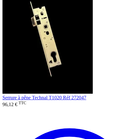
Serrure à pêne Technal T1020 Réf 272047
TTC
96,12 €