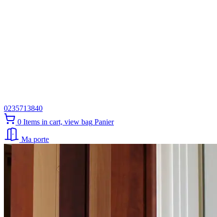
0235713840
0
Items in cart, view bag
Panier
Ma porte