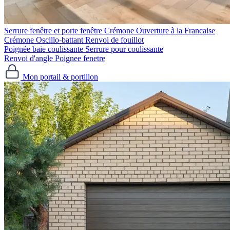
Serrure fenêtre et porte fenêtre
Crémone Ouverture à la Francaise
Crémone Oscillo-battant
Renvoi de fouillot
Poignée baie coulissante
Serrure pour coulissante
Renvoi d'angle
Poignee fenetre
Mon portail & portillon