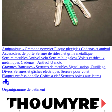
Antipanique - Crémone pompier
Plaque plexiglas
Cadenas et antivol
Accessoires de porte
Serrure de rideau et grille métallique
Serrure meubles
Antivol velo
Serrure bungalow
Volets et rideaux
métalliques
Cadenas - Antivol U moto
Gravures
Batteuses - Serrures de meubles
Signalisation, Outillage,
Divers
Serrures et gâches électriques
Serrure pour volet
Plaques professionnelle
Coffre a clef
Serrures boites aux lettres
Organigramme de bâtiment