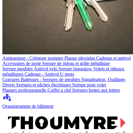
Antipanique - Crémone pompier
Plaque plexiglas
Cadenas et antivol
Accessoires de porte
Serrure de rideau et grille métallique
Serrure meubles
Antivol velo
Serrure bungalow
Volets et rideaux
métalliques
Cadenas - Antivol U moto
Gravures
Batteuses - Serrures de meubles
Signalisation, Outillage,
Divers
Serrures et gâches électriques
Serrure pour volet
Plaques professionnelle
Coffre a clef
Serrures boites aux lettres
Organigramme de bâtiment