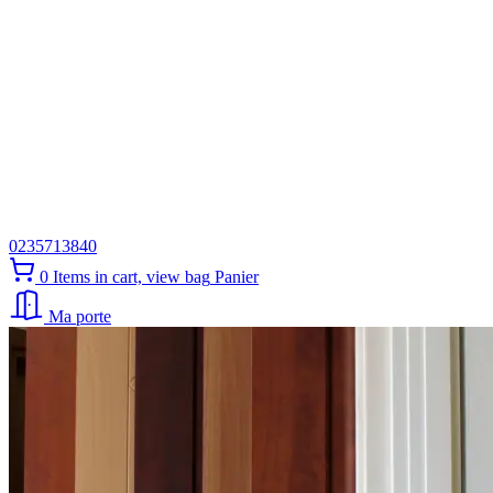
0235713840
0
Items in cart, view bag
Panier
Ma porte