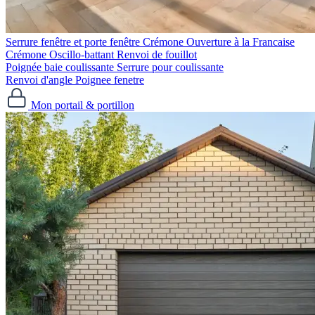
Serrure fenêtre et porte fenêtre
Crémone Ouverture à la Francaise
Crémone Oscillo-battant
Renvoi de fouillot
Poignée baie coulissante
Serrure pour coulissante
Renvoi d'angle
Poignee fenetre
Mon portail & portillon