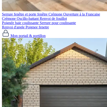
Serrure fenêtre et porte fenêtre
Crémone Ouverture à la Francaise
Crémone Oscillo-battant
Renvoi de fouillot
Poignée baie coulissante
Serrure pour coulissante
Renvoi d'angle
Poignee fenetre
Mon portail & portillon