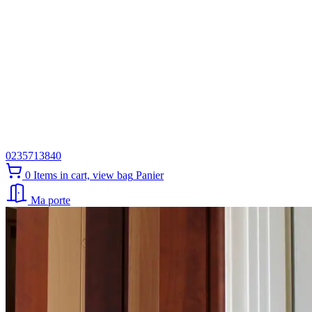
0235713840
0
Items in cart, view bag
Panier
Ma porte