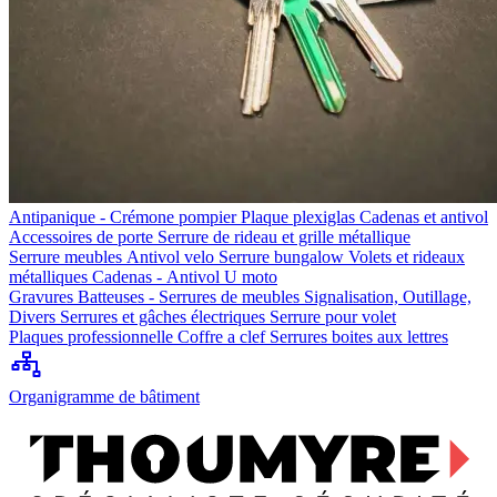
Antipanique - Crémone pompier
Plaque plexiglas
Cadenas et antivol
Accessoires de porte
Serrure de rideau et grille métallique
Serrure meubles
Antivol velo
Serrure bungalow
Volets et rideaux
métalliques
Cadenas - Antivol U moto
Gravures
Batteuses - Serrures de meubles
Signalisation, Outillage,
Divers
Serrures et gâches électriques
Serrure pour volet
Plaques professionnelle
Coffre a clef
Serrures boites aux lettres
Organigramme de bâtiment