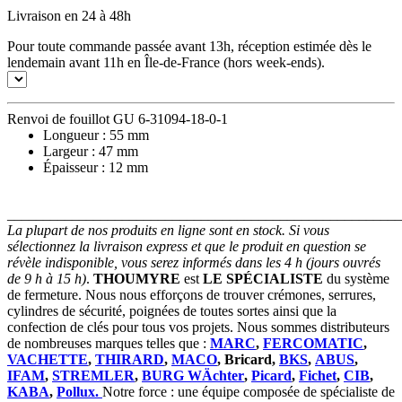
Livraison en 24 à 48h
Pour toute commande passée avant 13h, réception estimée dès le
lendemain avant 11h en Île-de-France (hors week-ends).
Renvoi de fouillot GU 6-31094-18-0-1
Longueur : 55 mm
Largeur : 47 mm
Épaisseur : 12 mm
_______________________________________________________
La plupart de nos produits en ligne sont en stock. Si vous
sélectionnez la livraison express et que le produit en question se
révèle indisponible, vous serez informés dans les 4 h (jours ouvrés
de 9 h à 15 h)
.
THOUMYRE
est
LE SPÉCIALISTE
du système
de fermeture. Nous nous efforçons de trouver crémones, serrures,
cylindres de sécurité, poignées de toutes sortes ainsi que la
confection de clés pour tous vos projets. Nous sommes distributeurs
de nombreuses marques telles que :
MARC
,
FERCOMATIC
,
VACHETTE
,
THIRARD
,
MACO
, Bricard,
BKS
,
ABUS
,
IFAM
,
STREMLER
,
BURG WÄchter
,
Picard
,
Fichet
,
CIB
,
KABA
,
Pollux.
Notre force : une équipe composée de spécialiste de