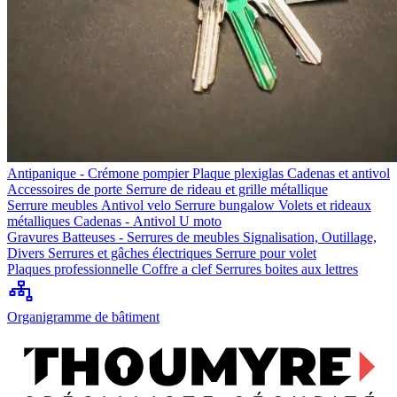
Antipanique - Crémone pompier
Plaque plexiglas
Cadenas et antivol
Accessoires de porte
Serrure de rideau et grille métallique
Serrure meubles
Antivol velo
Serrure bungalow
Volets et rideaux
métalliques
Cadenas - Antivol U moto
Gravures
Batteuses - Serrures de meubles
Signalisation, Outillage,
Divers
Serrures et gâches électriques
Serrure pour volet
Plaques professionnelle
Coffre a clef
Serrures boites aux lettres
Organigramme de bâtiment