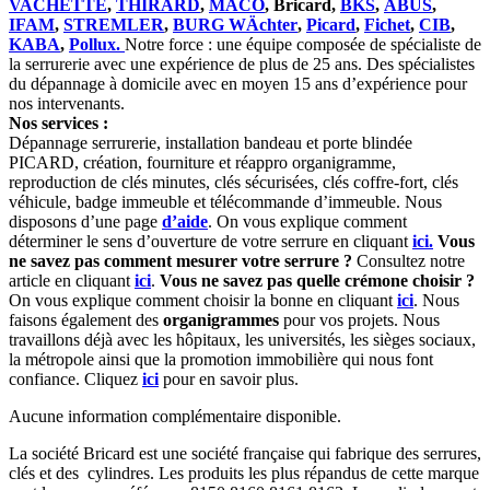
VACHETTE
,
THIRARD
,
MACO
, Bricard,
BKS
,
ABUS
,
IFAM
,
STREMLER
,
BURG WÄchter
,
Picard
,
Fichet
,
CIB
,
KABA
,
Pollux.
Notre force : une équipe composée de spécialiste de
la serrurerie avec une expérience de plus de 25 ans. Des spécialistes
du dépannage à domicile avec en moyen 15 ans d’expérience pour
nos intervenants.
Nos services :
Dépannage serrurerie, installation bandeau et porte blindée
PICARD, création, fourniture et réappro organigramme,
reproduction de clés minutes, clés sécurisées, clés coffre-fort, clés
véhicule, badge immeuble et télécommande d’immeuble. Nous
disposons d’une page
d’aide
. On vous explique comment
déterminer le sens d’ouverture de votre serrure en cliquant
ici.
Vous
ne savez pas comment mesurer votre serrure ?
Consultez notre
article en cliquant
ici
.
Vous ne savez pas quelle crémone choisir ?
On vous explique comment choisir la bonne en cliquant
ici
. Nous
faisons également des
organigrammes
pour vos projets. Nous
travaillons déjà avec les hôpitaux, les universités, les sièges sociaux,
la métropole ainsi que la promotion immobilière qui nous font
confiance. Cliquez
ici
pour en savoir plus.
Aucune information complémentaire disponible.
La société Bricard est une société française qui fabrique des serrures,
clés et des cylindres. Les produits les plus répandus de cette marque