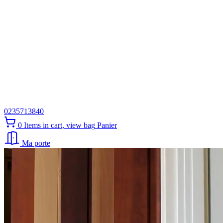
0235713840
0
Items in cart, view bag
Panier
Ma porte