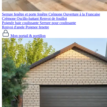
Serrure fenêtre et porte fenêtre
Crémone Ouverture à la Francaise
Crémone Oscillo-battant
Renvoi de fouillot
Poignée baie coulissante
Serrure pour coulissante
Renvoi d'angle
Poignee fenetre
Mon portail & portillon