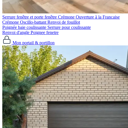
Serrure fenêtre et porte fenêtre
Crémone Ouverture à la Francaise
Crémone Oscillo-battant
Renvoi de fouillot
Poignée baie coulissante
Serrure pour coulissante
Renvoi d'angle
Poignee fenetre
Mon portail & portillon