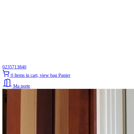
0235713840
0
Items in cart, view bag
Panier
Ma porte