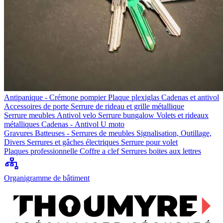
Antipanique - Crémone pompier
Plaque plexiglas
Cadenas et antivol
Accessoires de porte
Serrure de rideau et grille métallique
Serrure meubles
Antivol velo
Serrure bungalow
Volets et rideaux
métalliques
Cadenas - Antivol U moto
Gravures
Batteuses - Serrures de meubles
Signalisation, Outillage,
Divers
Serrures et gâches électriques
Serrure pour volet
Plaques professionnelle
Coffre a clef
Serrures boites aux lettres
Organigramme de bâtiment