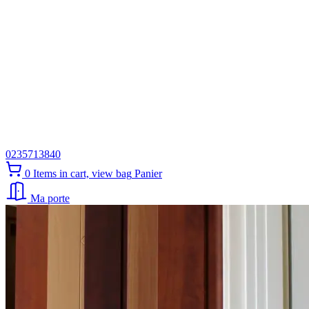
0235713840
0
Items in cart, view bag
Panier
Ma porte