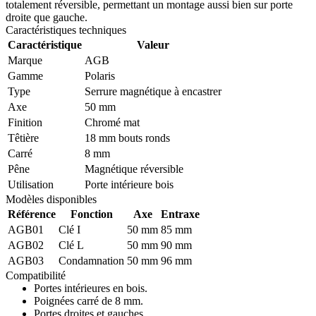
totalement réversible, permettant un montage aussi bien sur porte
droite que gauche.
Caractéristiques techniques
Caractéristique
Valeur
Marque
AGB
Gamme
Polaris
Type
Serrure magnétique à encastrer
Axe
50 mm
Finition
Chromé mat
Têtière
18 mm bouts ronds
Carré
8 mm
Pêne
Magnétique réversible
Utilisation
Porte intérieure bois
Modèles disponibles
Référence
Fonction
Axe
Entraxe
AGB01
Clé I
50 mm
85 mm
AGB02
Clé L
50 mm
90 mm
AGB03
Condamnation
50 mm
96 mm
Compatibilité
Portes intérieures en bois.
Poignées carré de 8 mm.
Portes droites et gauches.