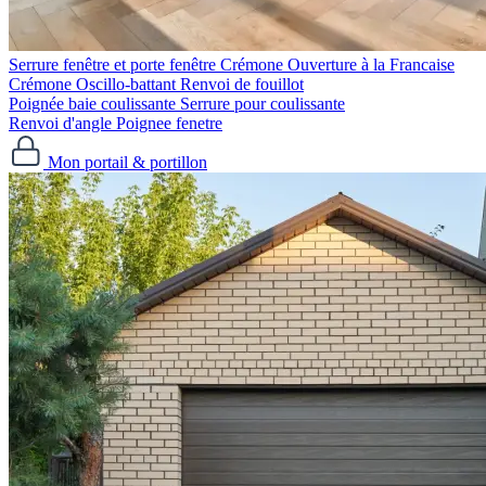
Serrure fenêtre et porte fenêtre
Crémone Ouverture à la Francaise
Crémone Oscillo-battant
Renvoi de fouillot
Poignée baie coulissante
Serrure pour coulissante
Renvoi d'angle
Poignee fenetre
Mon portail & portillon