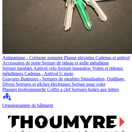
Antipanique - Crémone pompier
Plaque plexiglas
Cadenas et antivol
Accessoires de porte
Serrure de rideau et grille métallique
Serrure meubles
Antivol velo
Serrure bungalow
Volets et rideaux
métalliques
Cadenas - Antivol U moto
Gravures
Batteuses - Serrures de meubles
Signalisation, Outillage,
Divers
Serrures et gâches électriques
Serrure pour volet
Plaques professionnelle
Coffre a clef
Serrures boites aux lettres
Organigramme de bâtiment