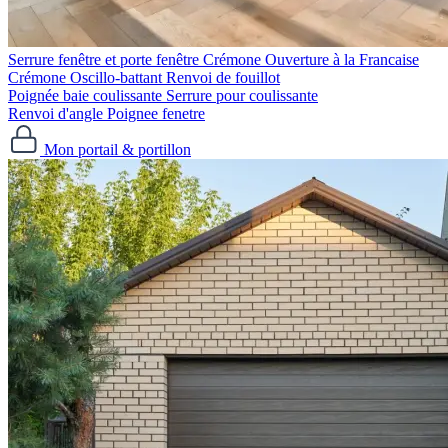
Serrure fenêtre et porte fenêtre
Crémone Ouverture à la Francaise
Crémone Oscillo-battant
Renvoi de fouillot
Poignée baie coulissante
Serrure pour coulissante
Renvoi d'angle
Poignee fenetre
Mon portail & portillon