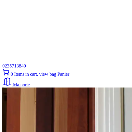
0235713840
0
Items in cart, view bag
Panier
Ma porte