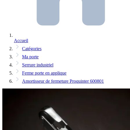
Accueil
Catégories
Ma porte
Serrure industriel
Ferme porte en applique
Amortisseur de fermeture Proquinter 600801