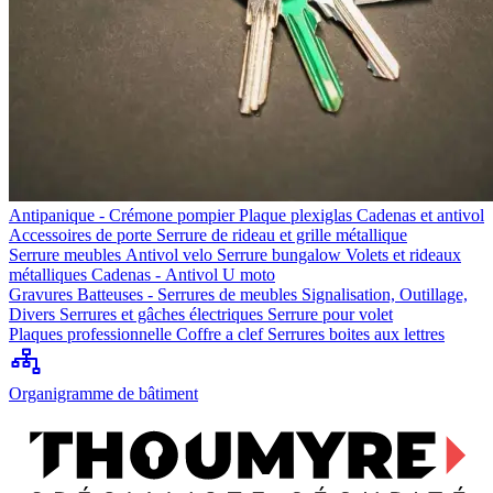
Antipanique - Crémone pompier
Plaque plexiglas
Cadenas et antivol
Accessoires de porte
Serrure de rideau et grille métallique
Serrure meubles
Antivol velo
Serrure bungalow
Volets et rideaux
métalliques
Cadenas - Antivol U moto
Gravures
Batteuses - Serrures de meubles
Signalisation, Outillage,
Divers
Serrures et gâches électriques
Serrure pour volet
Plaques professionnelle
Coffre a clef
Serrures boites aux lettres
Organigramme de bâtiment