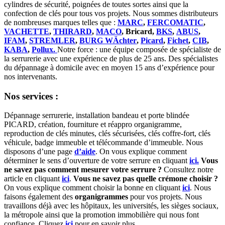
cylindres de sécurité, poignées de toutes sortes ainsi que la
confection de clés pour tous vos projets. Nous sommes distributeurs
de nombreuses marques telles que :
MARC
,
FERCOMATIC
,
VACHETTE
,
THIRARD
,
MACO
, Bricard,
BKS
,
ABUS
,
IFAM
,
STREMLER
,
BURG WÄchter
,
Picard
,
Fichet
,
CIB
,
KABA
,
Pollux.
Notre force : une équipe composée de spécialiste de
la serrurerie avec une expérience de plus de 25 ans. Des spécialistes
du dépannage à domicile avec en moyen 15 ans d’expérience pour
nos intervenants.
Nos services :
Dépannage serrurerie, installation bandeau et porte blindée
PICARD, création, fourniture et réappro organigramme,
reproduction de clés minutes, clés sécurisées, clés coffre-fort, clés
véhicule, badge immeuble et télécommande d’immeuble. Nous
disposons d’une page
d’aide
. On vous explique comment
déterminer le sens d’ouverture de votre serrure en cliquant
ici.
Vous
ne savez pas comment mesurer votre serrure ?
Consultez notre
article en cliquant
ici
.
Vous ne savez pas quelle crémone choisir ?
On vous explique comment choisir la bonne en cliquant
ici
. Nous
faisons également des
organigrammes
pour vos projets. Nous
travaillons déjà avec les hôpitaux, les universités, les sièges sociaux,
la métropole ainsi que la promotion immobilière qui nous font
confiance. Cliquez
ici
pour en savoir plus.