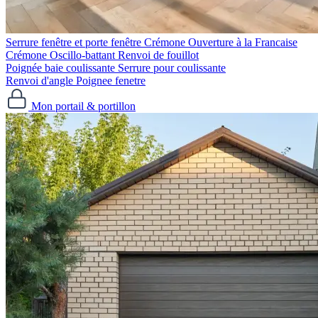
Serrure fenêtre et porte fenêtre
Crémone Ouverture à la Francaise
Crémone Oscillo-battant
Renvoi de fouillot
Poignée baie coulissante
Serrure pour coulissante
Renvoi d'angle
Poignee fenetre
Mon portail & portillon