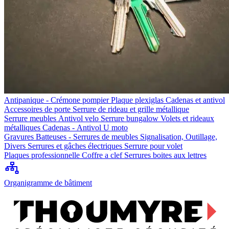
Antipanique - Crémone pompier
Plaque plexiglas
Cadenas et antivol
Accessoires de porte
Serrure de rideau et grille métallique
Serrure meubles
Antivol velo
Serrure bungalow
Volets et rideaux
métalliques
Cadenas - Antivol U moto
Gravures
Batteuses - Serrures de meubles
Signalisation, Outillage,
Divers
Serrures et gâches électriques
Serrure pour volet
Plaques professionnelle
Coffre a clef
Serrures boites aux lettres
Organigramme de bâtiment