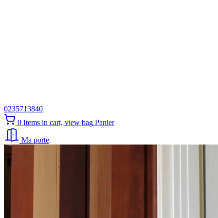
0235713840
0
Items in cart, view bag
Panier
Ma porte