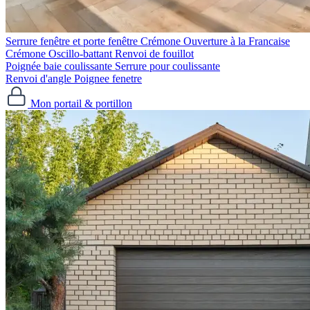
Serrure fenêtre et porte fenêtre
Crémone Ouverture à la Francaise
Crémone Oscillo-battant
Renvoi de fouillot
Poignée baie coulissante
Serrure pour coulissante
Renvoi d'angle
Poignee fenetre
Mon portail & portillon