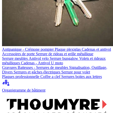
Antipanique - Crémone pompier
Plaque plexiglas
Cadenas et antivol
Accessoires de porte
Serrure de rideau et grille métallique
Serrure meubles
Antivol velo
Serrure bungalow
Volets et rideaux
métalliques
Cadenas - Antivol U moto
Gravures
Batteuses - Serrures de meubles
Signalisation, Outillage,
Divers
Serrures et gâches électriques
Serrure pour volet
Plaques professionnelle
Coffre a clef
Serrures boites aux lettres
Organigramme de bâtiment