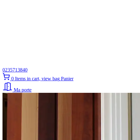
0235713840
0
Items in cart, view bag
Panier
Ma porte