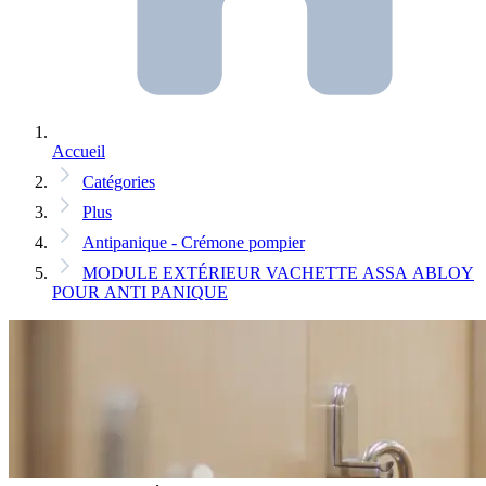
Accueil
Catégories
Plus
Antipanique - Crémone pompier
MODULE EXTÉRIEUR VACHETTE ASSA ABLOY
POUR ANTI PANIQUE