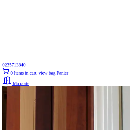
0235713840
0
Items in cart, view bag
Panier
Ma porte