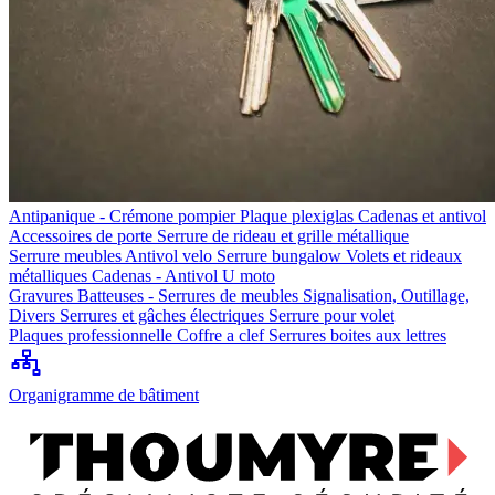
Antipanique - Crémone pompier
Plaque plexiglas
Cadenas et antivol
Accessoires de porte
Serrure de rideau et grille métallique
Serrure meubles
Antivol velo
Serrure bungalow
Volets et rideaux
métalliques
Cadenas - Antivol U moto
Gravures
Batteuses - Serrures de meubles
Signalisation, Outillage,
Divers
Serrures et gâches électriques
Serrure pour volet
Plaques professionnelle
Coffre a clef
Serrures boites aux lettres
Organigramme de bâtiment