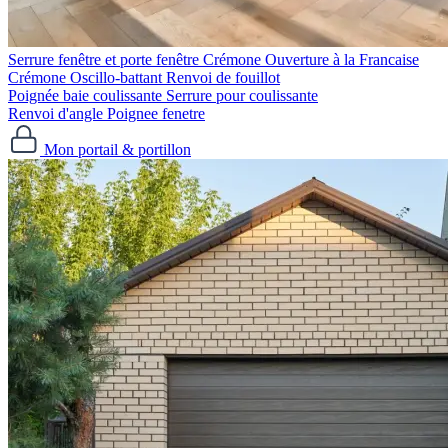
Serrure fenêtre et porte fenêtre
Crémone Ouverture à la Francaise
Crémone Oscillo-battant
Renvoi de fouillot
Poignée baie coulissante
Serrure pour coulissante
Renvoi d'angle
Poignee fenetre
Mon portail & portillon