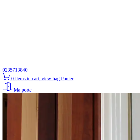
0235713840
0
Items in cart, view bag
Panier
Ma porte