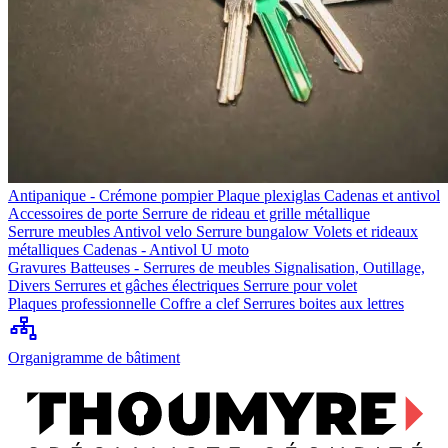
Antipanique - Crémone pompier
Plaque plexiglas
Cadenas et antivol
Accessoires de porte
Serrure de rideau et grille métallique
Serrure meubles
Antivol velo
Serrure bungalow
Volets et rideaux
métalliques
Cadenas - Antivol U moto
Gravures
Batteuses - Serrures de meubles
Signalisation, Outillage,
Divers
Serrures et gâches électriques
Serrure pour volet
Plaques professionnelle
Coffre a clef
Serrures boites aux lettres
Organigramme de bâtiment