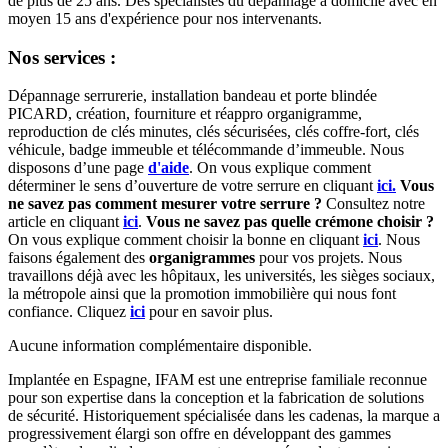
de plus de 25 ans. Des spécialistes du dépannage à domicile avec en
moyen 15 ans d'expérience pour nos intervenants.
Nos services :
Dépannage serrurerie, installation bandeau et porte blindée
PICARD, création, fourniture et réappro organigramme,
reproduction de clés minutes, clés sécurisées, clés coffre-fort, clés
véhicule, badge immeuble et télécommande d’immeuble.
Nous
disposons d’une page
d'aide
.
On vous explique comment
déterminer le sens d’ouverture de votre serrure en cliquant
ici.
Vous
ne savez pas comment mesurer votre serrure ?
Consultez notre
article en cliquant
ici
.
Vous ne savez pas quelle crémone choisir ?
On vous explique comment choisir la bonne en cliquant
ici
.
Nous
faisons également des
organigrammes
pour vos projets. Nous
travaillons déjà avec les hôpitaux, les universités, les sièges sociaux,
la métropole ainsi que la promotion immobilière qui nous font
confiance. Cliquez
ici
pour en savoir plus.
Aucune information complémentaire disponible.
Implantée en Espagne, IFAM est une entreprise familiale reconnue
pour son expertise dans la conception et la fabrication de solutions
de sécurité. Historiquement spécialisée dans les cadenas, la marque a
progressivement élargi son offre en développant des gammes