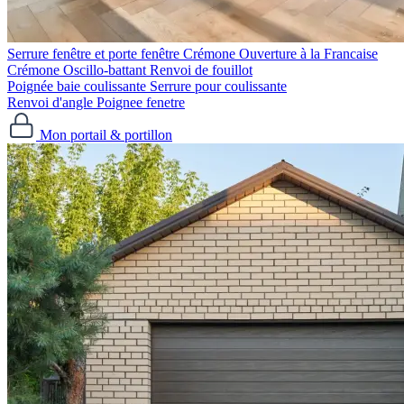
Serrure fenêtre et porte fenêtre
Crémone Ouverture à la Francaise
Crémone Oscillo-battant
Renvoi de fouillot
Poignée baie coulissante
Serrure pour coulissante
Renvoi d'angle
Poignee fenetre
Mon portail & portillon