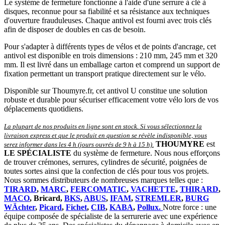
Le système de fermeture fonctionne à l'aide d'une serrure à clé à
disques, reconnue pour sa fiabilité et sa résistance aux techniques
d'ouverture frauduleuses. Chaque antivol est fourni avec trois clés
afin de disposer de doubles en cas de besoin.
Pour s'adapter à différents types de vélos et de points d'ancrage, cet
antivol est disponible en trois dimensions : 210 mm, 245 mm et 320
mm. Il est livré dans un emballage carton et comprend un support de
fixation permettant un transport pratique directement sur le vélo.
Disponible sur Thoumyre.fr, cet antivol U constitue une solution
robuste et durable pour sécuriser efficacement votre vélo lors de vos
déplacements quotidiens.
La plupart de nos produits en ligne sont en stock. Si vous sélectionnez la
livraison express et que le produit en question se révèle indisponible, vous
THOUMYRE
est
serez informer dans les 4 h (jours ouvrés de 9 h à 15 h)
.
LE SPÉCIALISTE
du système de fermeture. Nous nous efforçons
de trouver crémones, serrures, cylindres de sécurité, poignées de
toutes sortes ainsi que la confection de clés pour tous vos projets.
Nous sommes distributeurs de nombreuses marques telles que :
TIRARD
,
MARC
,
FERCOMATIC
,
VACHETTE
,
THIRARD
,
MACO
, Bricard,
BKS
,
ABUS
,
IFAM
,
STREMLER
,
BURG
WÄchter
,
Picard
,
Fichet
,
CIB
,
KABA
,
Pollux.
Notre force : une
équipe composée de spécialiste de la serrurerie avec une expérience