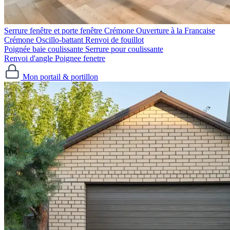
Serrure fenêtre et porte fenêtre
Crémone Ouverture à la Francaise
Crémone Oscillo-battant
Renvoi de fouillot
Poignée baie coulissante
Serrure pour coulissante
Renvoi d'angle
Poignee fenetre
Mon portail & portillon