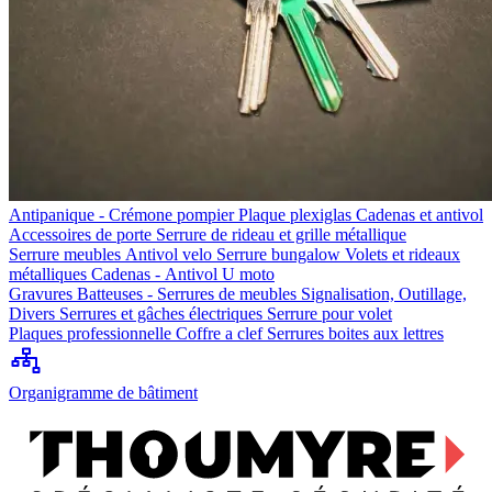
Antipanique - Crémone pompier
Plaque plexiglas
Cadenas et antivol
Accessoires de porte
Serrure de rideau et grille métallique
Serrure meubles
Antivol velo
Serrure bungalow
Volets et rideaux
métalliques
Cadenas - Antivol U moto
Gravures
Batteuses - Serrures de meubles
Signalisation, Outillage,
Divers
Serrures et gâches électriques
Serrure pour volet
Plaques professionnelle
Coffre a clef
Serrures boites aux lettres
Organigramme de bâtiment