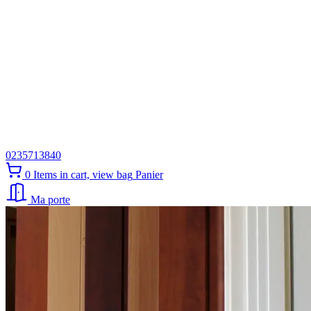
0235713840
0
Items in cart, view bag
Panier
Ma porte