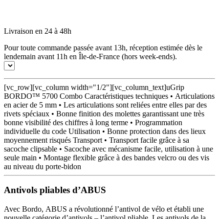
Livraison en 24 à 48h
Pour toute commande passée avant 13h, réception estimée dès le
lendemain avant 11h en Île-de-France (hors week-ends).
[vc_row][vc_column width="1/2"][vc_column_text]uGrip
BORDO™ 5700 Combo Caractéristiques techniques • Articulations
en acier de 5 mm • Les articulations sont reliées entre elles par des
rivets spéciaux • Bonne finition des molettes garantissant une très
bonne visibilité des chiffres à long terme • Programmation
individuelle du code Utilisation • Bonne protection dans des lieux
moyennement risqués Transport • Transport facile grâce à sa
sacoche clipsable • Sacoche avec mécanisme facile, utilisation à une
seule main • Montage flexible grâce à des bandes velcro ou des vis
au niveau du porte-bidon
Antivols pliables d’ABUS
Avec Bordo, ABUS a révolutionné l’antivol de vélo et établi une
nouvelle catégorie d’antivols – l’antivol pliable. Les antivols de la