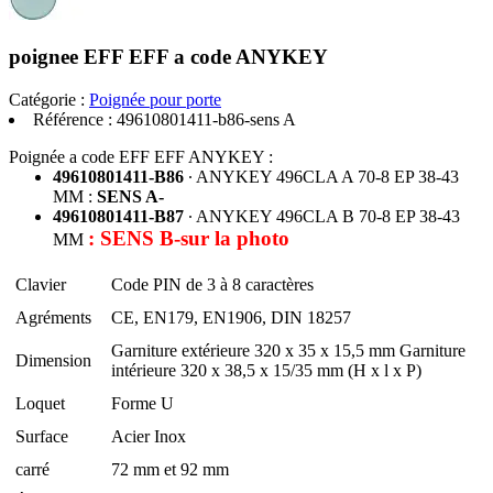
poignee EFF EFF a code ANYKEY
Catégorie :
Poignée pour porte
Référence :
49610801411-b86-sens A
Poignée a code EFF EFF ANYKEY :
49610801411-B86
∙ ANYKEY 496CLA A 70-8 EP 38-43
MM :
SENS A-
49610801411-B87
∙ ANYKEY 496CLA B 70-8 EP 38-43
: SENS B-sur la photo
MM
Clavier
Code PIN de 3 à 8 caractères
Agréments
CE, EN179, EN1906, DIN 18257
Garniture extérieure 320 x 35 x 15,5 mm Garniture
Dimension
intérieure 320 x 38,5 x 15/35 mm (H x l x P)
Loquet
Forme U
Surface
Acier Inox
carré
72 mm et 92 mm