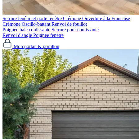
Serrure fenêtre et porte fenêtre
Crémone Ouverture à la Francaise
Crémone Oscillo-battant
Renvoi de fouillot
Poignée baie coulissante
Serrure pour coulissante
Renvoi d'angle
Poignee fenetre
Mon portail & portillon