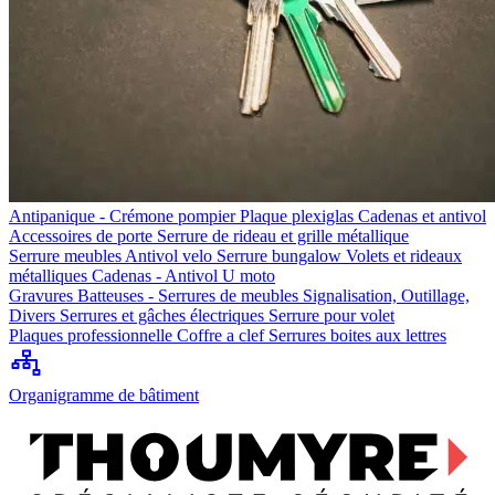
Antipanique - Crémone pompier
Plaque plexiglas
Cadenas et antivol
Accessoires de porte
Serrure de rideau et grille métallique
Serrure meubles
Antivol velo
Serrure bungalow
Volets et rideaux
métalliques
Cadenas - Antivol U moto
Gravures
Batteuses - Serrures de meubles
Signalisation, Outillage,
Divers
Serrures et gâches électriques
Serrure pour volet
Plaques professionnelle
Coffre a clef
Serrures boites aux lettres
Organigramme de bâtiment