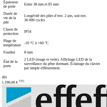
Épaisseur
Entre 38 mm et 85 mm
de porte
Durée de
Longévité des piles d’env. 2 ans, soit env.
vie de la
36 000 cycles
pile
Classe de
IP54
protection
Plage de
-10 °C à +60 °C
température
Fouillot
8 mm
2 LED (rouge et verte). Affichage LED de la
État de la
surveillance du pêne dormant. Éclairage du clavier
porte
par simple effleurement.
dès
TTC
1 290,00 €