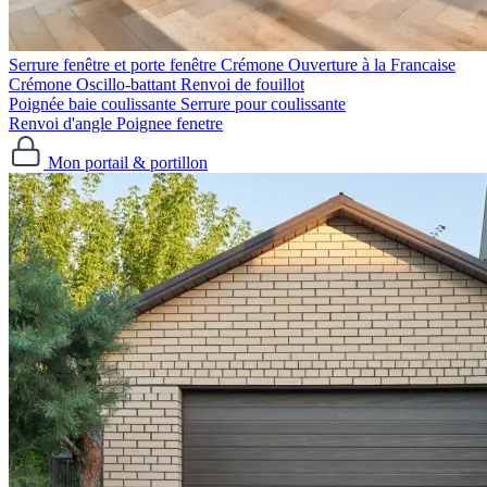
Serrure fenêtre et porte fenêtre
Crémone Ouverture à la Francaise
Crémone Oscillo-battant
Renvoi de fouillot
Poignée baie coulissante
Serrure pour coulissante
Renvoi d'angle
Poignee fenetre
Mon portail & portillon