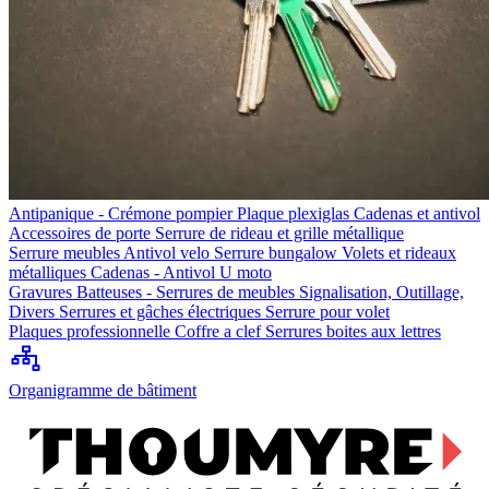
Antipanique - Crémone pompier
Plaque plexiglas
Cadenas et antivol
Accessoires de porte
Serrure de rideau et grille métallique
Serrure meubles
Antivol velo
Serrure bungalow
Volets et rideaux
métalliques
Cadenas - Antivol U moto
Gravures
Batteuses - Serrures de meubles
Signalisation, Outillage,
Divers
Serrures et gâches électriques
Serrure pour volet
Plaques professionnelle
Coffre a clef
Serrures boites aux lettres
Organigramme de bâtiment