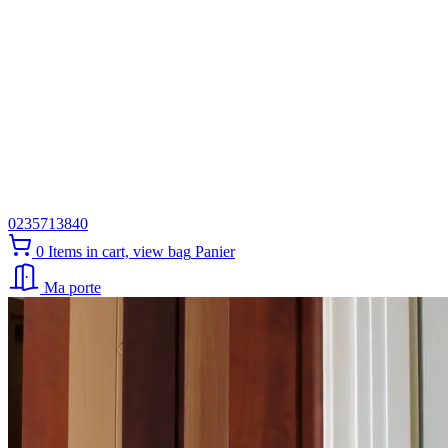
0235713840
0
Items in cart, view bag
Panier
Ma porte