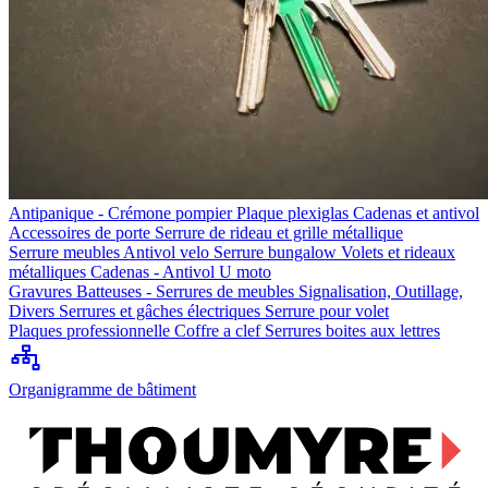
Antipanique - Crémone pompier
Plaque plexiglas
Cadenas et antivol
Accessoires de porte
Serrure de rideau et grille métallique
Serrure meubles
Antivol velo
Serrure bungalow
Volets et rideaux
métalliques
Cadenas - Antivol U moto
Gravures
Batteuses - Serrures de meubles
Signalisation, Outillage,
Divers
Serrures et gâches électriques
Serrure pour volet
Plaques professionnelle
Coffre a clef
Serrures boites aux lettres
Organigramme de bâtiment