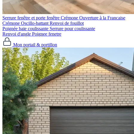
Serrure fenêtre et porte fenêtre
Crémone Ouverture à la Francaise
Crémone Oscillo-battant
Renvoi de fouillot
Poignée baie coulissante
Serrure pour coulissante
Renvoi d'angle
Poignee fenetre
Mon portail & portillon