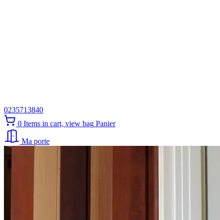
0235713840
0
Items in cart, view bag
Panier
Ma porte