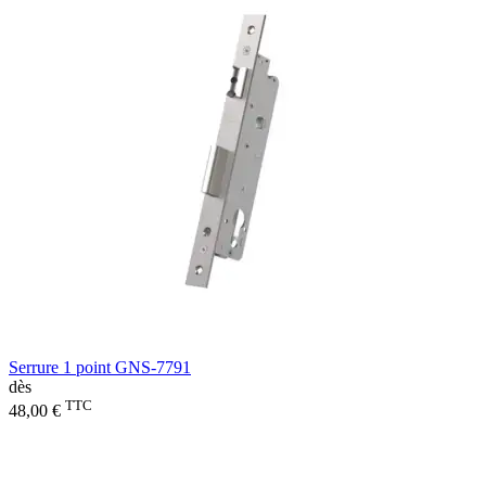
Serrure 1 point GNS-7791
dès
TTC
48,00 €