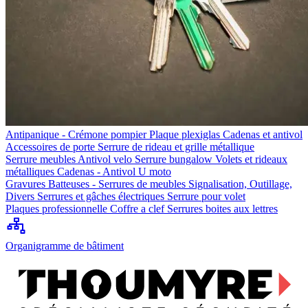
Antipanique - Crémone pompier
Plaque plexiglas
Cadenas et antivol
Accessoires de porte
Serrure de rideau et grille métallique
Serrure meubles
Antivol velo
Serrure bungalow
Volets et rideaux
métalliques
Cadenas - Antivol U moto
Gravures
Batteuses - Serrures de meubles
Signalisation, Outillage,
Divers
Serrures et gâches électriques
Serrure pour volet
Plaques professionnelle
Coffre a clef
Serrures boites aux lettres
Organigramme de bâtiment