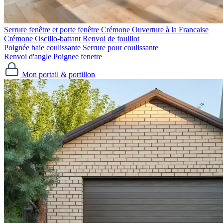
Serrure fenêtre et porte fenêtre
Crémone Ouverture à la Francaise
Crémone Oscillo-battant
Renvoi de fouillot
Poignée baie coulissante
Serrure pour coulissante
Renvoi d'angle
Poignee fenetre
Mon portail & portillon