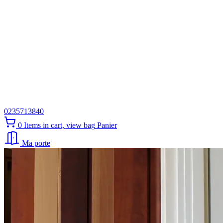
0235713840
0
Items in cart, view bag
Panier
Ma porte