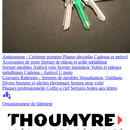
Antipanique - Crémone pompier
Plaque plexiglas
Cadenas et antivol
Accessoires de porte
Serrure de rideau et grille métallique
Serrure meubles
Antivol velo
Serrure bungalow
Volets et rideaux
métalliques
Cadenas - Antivol U moto
Gravures
Batteuses - Serrures de meubles
Signalisation, Outillage,
Divers
Serrures et gâches électriques
Serrure pour volet
Plaques professionnelle
Coffre a clef
Serrures boites aux lettres
Organigramme de bâtiment