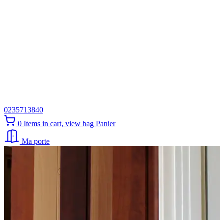
0235713840
0
Items in cart, view bag
Panier
Ma porte