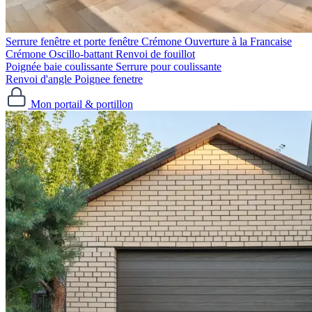
Serrure fenêtre et porte fenêtre
Crémone Ouverture à la Francaise
Crémone Oscillo-battant
Renvoi de fouillot
Poignée baie coulissante
Serrure pour coulissante
Renvoi d'angle
Poignee fenetre
Mon portail & portillon