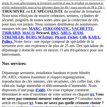
stock. Si vous sélectionnez la livraison express et que le produit en question se
révèle indisponible vous serez informer dans les 4h ( jours ouvrés de 9h à 15h )
.
THOUMYRE
est
LE SPÉCIALISTE
du système de fermeture.
Nous nous efforçons de trouver crémones, serrures, cylindres de
sécurité, poignées de toutes sortes ainsi que la confection de clés
pour tous vos projets. Nous sommes distributeur de nombreuses
marques tels que:
MARC
,
FERCOMATIC
,
VACHETTE
,
THIRARD
,
MACO
, Bricard,
BKS
,
ABUS
,
IFAM
,
STREMLER
,
BURG WÄchter
,
Picard
,
Fichet
,
CIB
,
KABA
,
Pollux.
Notre force : une équipe composé de spécialiste de la
serrurerie avec une expérience de plus de 25 ans. Des spécialiste du
dépannage à domicile avec en moyen 15 ans d'expérience pour nos
intervenants.
Nos services:
Dépannage serrurerie, installation bandeau et porte blindée
PICARD, création fourniture et réappro organigramme,
r
eproduction de clés minutes, clés sécurisées, clés coffre fort, clés
véhicule, badge immeuble et télécommande d’immeuble.
Nous
disposons d’une page
d'aide
.
On vous explique comment
déterminer le sens d’ouverture de votre serrure en cliquant
ici.
Vous
ne savez pas comment mesurer votre serrure ?
Consultez notre
article en cliquant
ici
.
Vous ne savez pas quelle crémone choisir ?