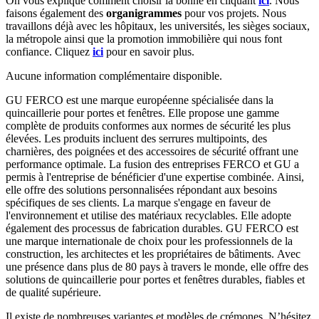
On vous explique comment choisir la bonne en cliquant
ici
.
Nous
faisons également des
organigrammes
pour vos projets. Nous
travaillons déjà avec les hôpitaux, les universités, les sièges sociaux,
la métropole ainsi que la promotion immobilière qui nous font
confiance. Cliquez
ici
pour en savoir plus.
Aucune information complémentaire disponible.
GU FERCO est une marque européenne spécialisée dans la
quincaillerie pour portes et fenêtres. Elle propose une gamme
complète de produits conformes aux normes de sécurité les plus
élevées. Les produits incluent des serrures multipoints, des
charnières, des poignées et des accessoires de sécurité offrant une
performance optimale. La fusion des entreprises FERCO et GU a
permis à l'entreprise de bénéficier d'une expertise combinée. Ainsi,
elle offre des solutions personnalisées répondant aux besoins
spécifiques de ses clients. La marque s'engage en faveur de
l'environnement et utilise des matériaux recyclables. Elle adopte
également des processus de fabrication durables. GU FERCO est
une marque internationale de choix pour les professionnels de la
construction, les architectes et les propriétaires de bâtiments. Avec
une présence dans plus de 80 pays à travers le monde, elle offre des
solutions de quincaillerie pour portes et fenêtres durables, fiables et
de qualité supérieure.
Il existe de nombreuses variantes et modèles de crémones. N’hésitez