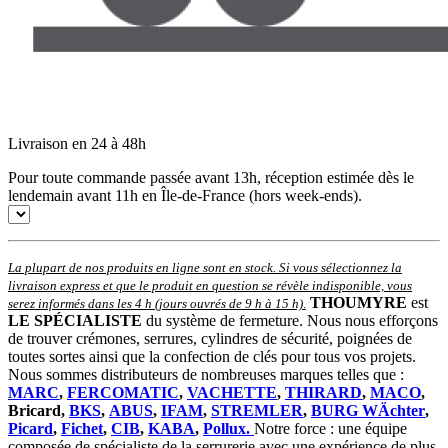
Livraison en 24 à 48h
Pour toute commande passée avant 13h, réception estimée dès le
lendemain avant 11h en Île-de-France (hors week-ends).
La plupart de nos produits en ligne sont en stock. Si vous sélectionnez la
livraison express et que le produit en question se révèle indisponible, vous
THOUMYRE
est
serez informés dans les 4 h (jours ouvrés de 9 h à 15 h)
.
LE SPÉCIALISTE
du système de fermeture. Nous nous efforçons
de trouver crémones, serrures, cylindres de sécurité, poignées de
toutes sortes ainsi que la confection de clés pour tous vos projets.
Nous sommes distributeurs de nombreuses marques telles que :
MARC
,
FERCOMATIC
,
VACHETTE
,
THIRARD
,
MACO
,
Bricard,
BKS
,
ABUS
,
IFAM
,
STREMLER
,
BURG WÄchter
,
Picard
,
Fichet
,
CIB
,
KABA
,
Pollux.
Notre force : une équipe
composée de spécialiste de la serrurerie avec une expérience de plus