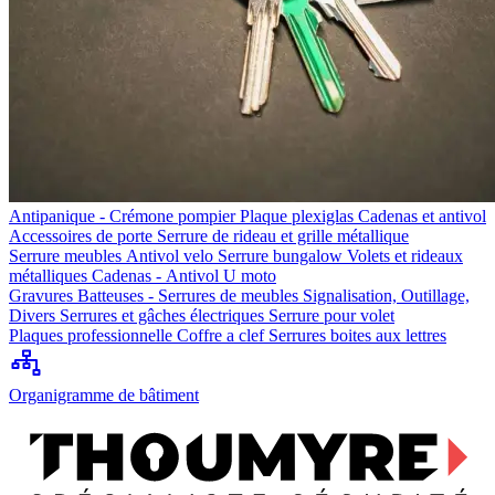
Antipanique - Crémone pompier
Plaque plexiglas
Cadenas et antivol
Accessoires de porte
Serrure de rideau et grille métallique
Serrure meubles
Antivol velo
Serrure bungalow
Volets et rideaux
métalliques
Cadenas - Antivol U moto
Gravures
Batteuses - Serrures de meubles
Signalisation, Outillage,
Divers
Serrures et gâches électriques
Serrure pour volet
Plaques professionnelle
Coffre a clef
Serrures boites aux lettres
Organigramme de bâtiment