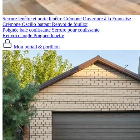
Serrure fenêtre et porte fenêtre
Crémone Ouverture à la Francaise
Crémone Oscillo-battant
Renvoi de fouillot
Poignée baie coulissante
Serrure pour coulissante
Renvoi d'angle
Poignee fenetre
Mon portail & portillon