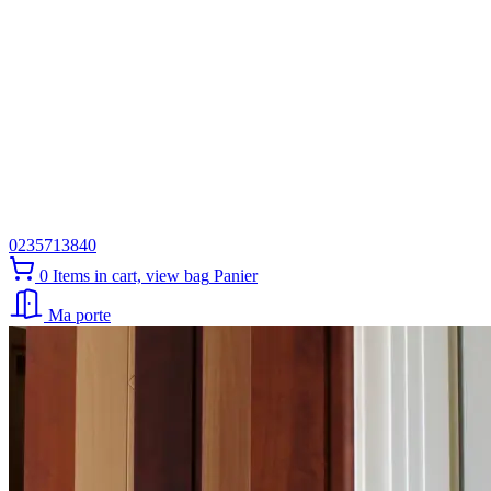
0235713840
0
Items in cart, view bag
Panier
Ma porte