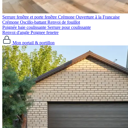
Serrure fenêtre et porte fenêtre
Crémone Ouverture à la Francaise
Crémone Oscillo-battant
Renvoi de fouillot
Poignée baie coulissante
Serrure pour coulissante
Renvoi d'angle
Poignee fenetre
Mon portail & portillon