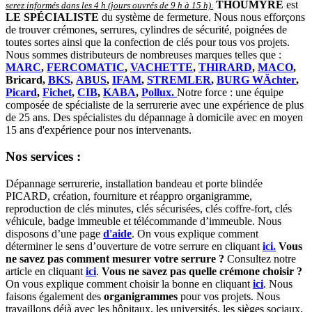
THOUMYRE
est
serez informés dans les 4 h (jours ouvrés de 9 h à 15 h)
.
LE SPÉCIALISTE
du système de fermeture. Nous nous efforçons
de trouver crémones, serrures, cylindres de sécurité, poignées de
toutes sortes ainsi que la confection de clés pour tous vos projets.
Nous sommes distributeurs de nombreuses marques telles que :
MARC
,
FERCOMATIC
,
VACHETTE
,
THIRARD
,
MACO
,
Bricard,
BKS
,
ABUS
,
IFAM
,
STREMLER
,
BURG WÄchter
,
Picard
,
Fichet
,
CIB
,
KABA
,
Pollux.
Notre force : une équipe
composée de spécialiste de la serrurerie avec une expérience de plus
de 25 ans. Des spécialistes du dépannage à domicile avec en moyen
15 ans d'expérience pour nos intervenants.
Nos services :
Dépannage serrurerie, installation bandeau et porte blindée
PICARD, création, fourniture et réappro organigramme,
r
eproduction de clés minutes, clés sécurisées, clés coffre-fort, clés
véhicule, badge immeuble et télécommande d’immeuble.
Nous
disposons d’une page
d'aide
.
On vous explique comment
déterminer le sens d’ouverture de votre serrure en cliquant
ici.
Vous
ne savez pas comment mesurer votre serrure ?
Consultez notre
article en cliquant
ici
.
Vous ne savez pas quelle crémone choisir ?
On vous explique comment choisir la bonne en cliquant
ici
.
Nous
faisons également des
organigrammes
pour vos projets. Nous
travaillons déjà avec les hôpitaux, les universités, les sièges sociaux,