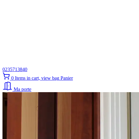
0235713840
0
Items in cart, view bag
Panier
Ma porte