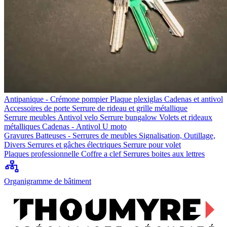
Antipanique - Crémone pompier
Plaque plexiglas
Cadenas et antivol
Accessoires de porte
Serrure de rideau et grille métallique
Serrure meubles
Antivol velo
Serrure bungalow
Volets et rideaux
métalliques
Cadenas - Antivol U moto
Gravures
Batteuses - Serrures de meubles
Signalisation, Outillage,
Divers
Serrures et gâches électriques
Serrure pour volet
Plaques professionnelle
Coffre a clef
Serrures boites aux lettres
Organigramme de bâtiment