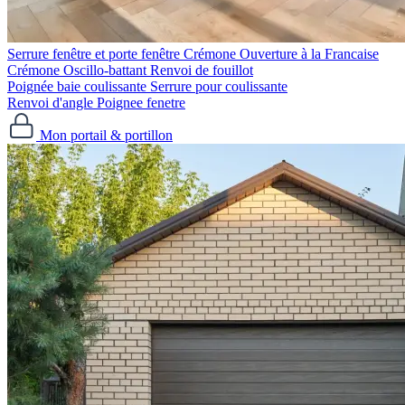
Serrure fenêtre et porte fenêtre
Crémone Ouverture à la Francaise
Crémone Oscillo-battant
Renvoi de fouillot
Poignée baie coulissante
Serrure pour coulissante
Renvoi d'angle
Poignee fenetre
Mon portail & portillon