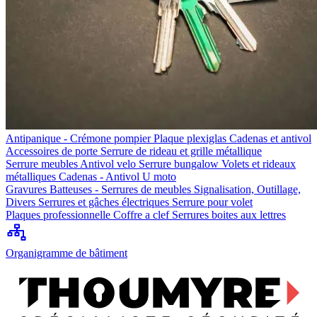
Antipanique - Crémone pompier
Plaque plexiglas
Cadenas et antivol
Accessoires de porte
Serrure de rideau et grille métallique
Serrure meubles
Antivol velo
Serrure bungalow
Volets et rideaux
métalliques
Cadenas - Antivol U moto
Gravures
Batteuses - Serrures de meubles
Signalisation, Outillage,
Divers
Serrures et gâches électriques
Serrure pour volet
Plaques professionnelle
Coffre a clef
Serrures boites aux lettres
Organigramme de bâtiment