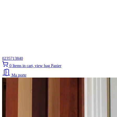
0235713840
0
Items in cart, view bag
Panier
Ma porte