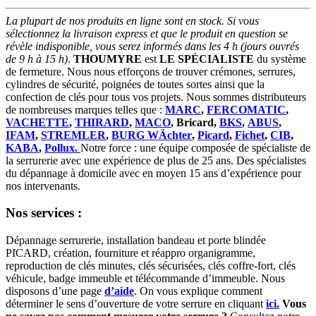
La plupart de nos produits en ligne sont en stock. Si vous
sélectionnez la livraison express et que le produit en question se
révèle indisponible, vous serez informés dans les 4 h (jours ouvrés
de 9 h à 15 h)
.
THOUMYRE
est
LE SPÉCIALISTE
du système
de fermeture. Nous nous efforçons de trouver crémones, serrures,
cylindres de sécurité, poignées de toutes sortes ainsi que la
confection de clés pour tous vos projets. Nous sommes distributeurs
de nombreuses marques telles que :
MARC
,
FERCOMATIC
,
VACHETTE
,
THIRARD
,
MACO
, Bricard,
BKS
,
ABUS
,
IFAM
,
STREMLER
,
BURG WÄchter
,
Picard
,
Fichet
,
CIB
,
KABA
,
Pollux.
Notre force : une équipe composée de spécialiste de
la serrurerie avec une expérience de plus de 25 ans. Des spécialistes
du dépannage à domicile avec en moyen 15 ans d’expérience pour
nos intervenants.
Nos services :
Dépannage serrurerie, installation bandeau et porte blindée
PICARD, création, fourniture et réappro organigramme,
reproduction de clés minutes, clés sécurisées, clés coffre-fort, clés
véhicule, badge immeuble et télécommande d’immeuble. Nous
disposons d’une page
d’aide
. On vous explique comment
déterminer le sens d’ouverture de votre serrure en cliquant
ici.
Vous