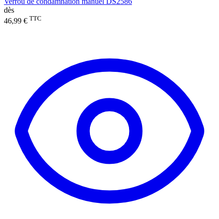
Verrou de condamnation manuel DS2586
dès
TTC
46,99 €