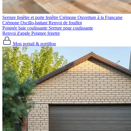
Serrure fenêtre et porte fenêtre
Crémone Ouverture à la Francaise
Crémone Oscillo-battant
Renvoi de fouillot
Poignée baie coulissante
Serrure pour coulissante
Renvoi d'angle
Poignee fenetre
Mon portail & portillon