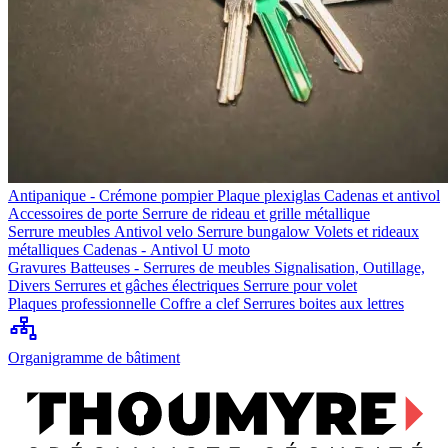
Antipanique - Crémone pompier
Plaque plexiglas
Cadenas et antivol
Accessoires de porte
Serrure de rideau et grille métallique
Serrure meubles
Antivol velo
Serrure bungalow
Volets et rideaux
métalliques
Cadenas - Antivol U moto
Gravures
Batteuses - Serrures de meubles
Signalisation, Outillage,
Divers
Serrures et gâches électriques
Serrure pour volet
Plaques professionnelle
Coffre a clef
Serrures boites aux lettres
Organigramme de bâtiment