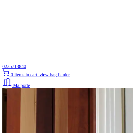
0235713840
0
Items in cart, view bag
Panier
Ma porte