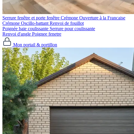
Serrure fenêtre et porte fenêtre
Crémone Ouverture à la Francaise
Crémone Oscillo-battant
Renvoi de fouillot
Poignée baie coulissante
Serrure pour coulissante
Renvoi d'angle
Poignee fenetre
Mon portail & portillon