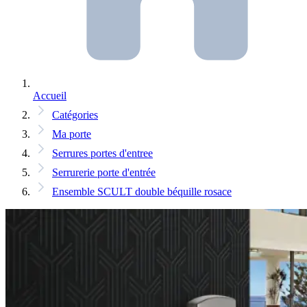
Accueil
Catégories
Ma porte
Serrures portes d'entree
Serrurerie porte d'entrée
Ensemble SCULT double béquille rosace