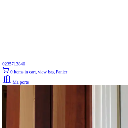
0235713840
0
Items in cart, view bag
Panier
Ma porte