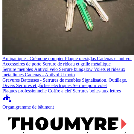
Antipanique - Crémone pompier
Plaque plexiglas
Cadenas et antivol
Accessoires de porte
Serrure de rideau et grille métallique
Serrure meubles
Antivol velo
Serrure bungalow
Volets et rideaux
métalliques
Cadenas - Antivol U moto
Gravures
Batteuses - Serrures de meubles
Signalisation, Outillage,
Divers
Serrures et gâches électriques
Serrure pour volet
Plaques professionnelle
Coffre a clef
Serrures boites aux lettres
Organigramme de bâtiment