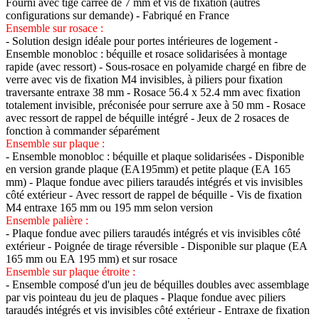
Fourni avec tige carrée de 7 mm et vis de fixation (autres
configurations sur demande) - Fabriqué en France
Ensemble sur rosace :
- Solution design idéale pour portes intérieures de logement -
Ensemble monobloc : béquille et rosace solidarisées à montage
rapide (avec ressort) - Sous-rosace en polyamide chargé en fibre de
verre avec vis de fixation M4 invisibles, à piliers pour fixation
traversante entraxe 38 mm - Rosace 56.4 x 52.4 mm avec fixation
totalement invisible, préconisée pour serrure axe à 50 mm - Rosace
avec ressort de rappel de béquille intégré - Jeux de 2 rosaces de
fonction à commander séparément
Ensemble sur plaque :
- Ensemble monobloc : béquille et plaque solidarisées - Disponible
en version grande plaque (EA195mm) et petite plaque (EA 165
mm) - Plaque fondue avec piliers taraudés intégrés et vis invisibles
côté extérieur - Avec ressort de rappel de béquille - Vis de fixation
M4 entraxe 165 mm ou 195 mm selon version
Ensemble palière :
- Plaque fondue avec piliers taraudés intégrés et vis invisibles côté
extérieur - Poignée de tirage réversible - Disponible sur plaque (EA
165 mm ou EA 195 mm) et sur rosace
Ensemble sur plaque étroite :
- Ensemble composé d'un jeu de béquilles doubles avec assemblage
par vis pointeau du jeu de plaques - Plaque fondue avec piliers
taraudés intégrés et vis invisibles côté extérieur - Entraxe de fixation