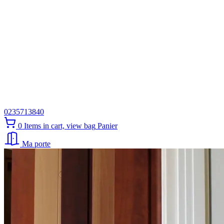
0235713840
0
Items in cart, view bag
Panier
Ma porte