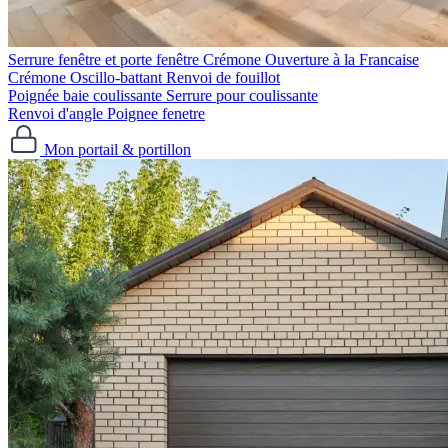
Serrure fenêtre et porte fenêtre
Crémone Ouverture à la Francaise
Crémone Oscillo-battant
Renvoi de fouillot
Poignée baie coulissante
Serrure pour coulissante
Renvoi d'angle
Poignee fenetre
Mon portail & portillon