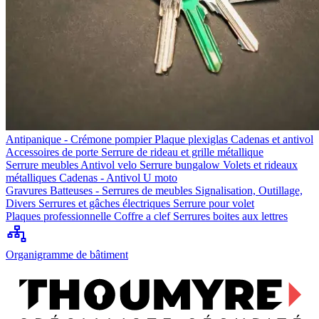
Antipanique - Crémone pompier
Plaque plexiglas
Cadenas et antivol
Accessoires de porte
Serrure de rideau et grille métallique
Serrure meubles
Antivol velo
Serrure bungalow
Volets et rideaux
métalliques
Cadenas - Antivol U moto
Gravures
Batteuses - Serrures de meubles
Signalisation, Outillage,
Divers
Serrures et gâches électriques
Serrure pour volet
Plaques professionnelle
Coffre a clef
Serrures boites aux lettres
Organigramme de bâtiment