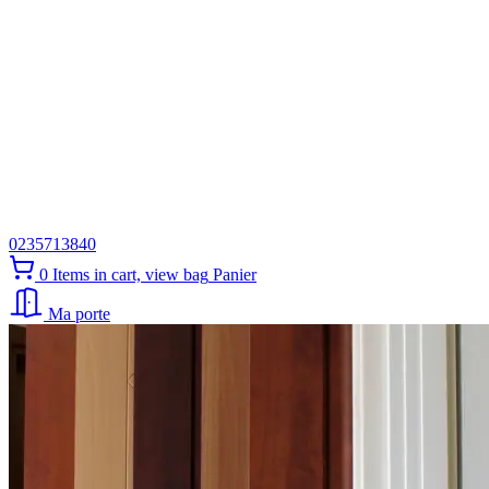
0235713840
0
Items in cart, view bag
Panier
Ma porte