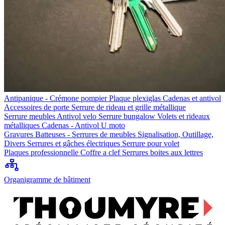
Antipanique - Crémone pompier
Plaque plexiglas
Cadenas et antivol
Accessoires de porte
Serrure de rideau et grille métallique
Serrure meubles
Antivol velo
Serrure bungalow
Volets et rideaux
métalliques
Cadenas - Antivol U moto
Gravures
Batteuses - Serrures de meubles
Signalisation, Outillage,
Divers
Serrures et gâches électriques
Serrure pour volet
Plaques professionnelle
Coffre a clef
Serrures boites aux lettres
Organigramme de bâtiment