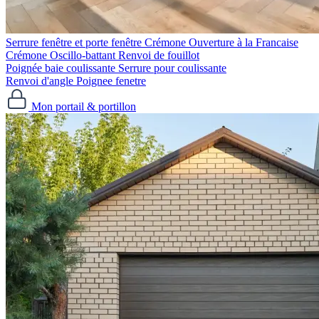
Serrure fenêtre et porte fenêtre
Crémone Ouverture à la Francaise
Crémone Oscillo-battant
Renvoi de fouillot
Poignée baie coulissante
Serrure pour coulissante
Renvoi d'angle
Poignee fenetre
Mon portail & portillon