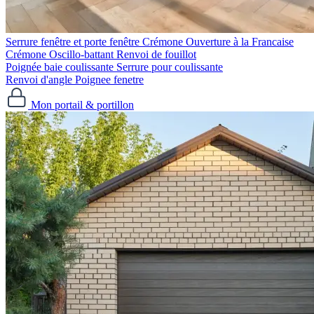
Serrure fenêtre et porte fenêtre
Crémone Ouverture à la Francaise
Crémone Oscillo-battant
Renvoi de fouillot
Poignée baie coulissante
Serrure pour coulissante
Renvoi d'angle
Poignee fenetre
Mon portail & portillon