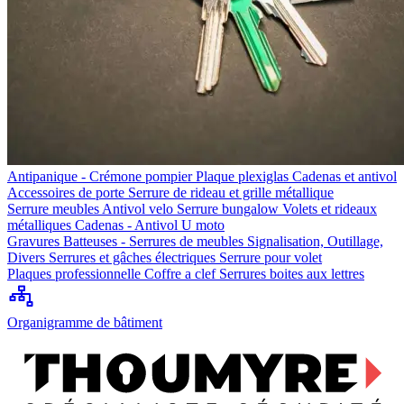
Antipanique - Crémone pompier
Plaque plexiglas
Cadenas et antivol
Accessoires de porte
Serrure de rideau et grille métallique
Serrure meubles
Antivol velo
Serrure bungalow
Volets et rideaux
métalliques
Cadenas - Antivol U moto
Gravures
Batteuses - Serrures de meubles
Signalisation, Outillage,
Divers
Serrures et gâches électriques
Serrure pour volet
Plaques professionnelle
Coffre a clef
Serrures boites aux lettres
Organigramme de bâtiment