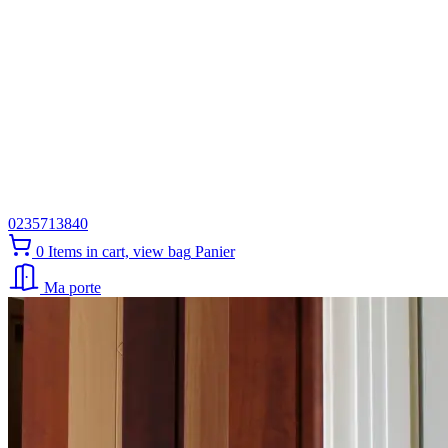
0235713840
0
Items in cart, view bag
Panier
Ma porte