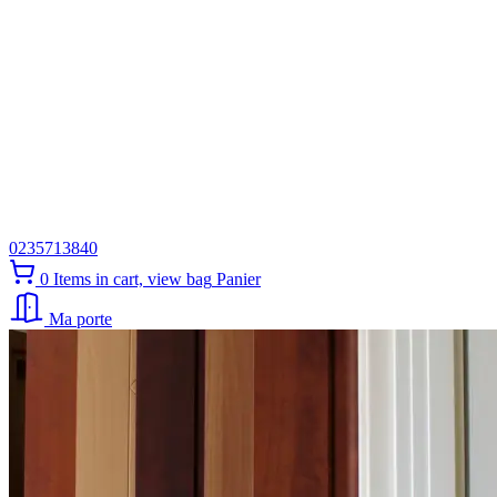
0235713840
0
Items in cart, view bag
Panier
Ma porte