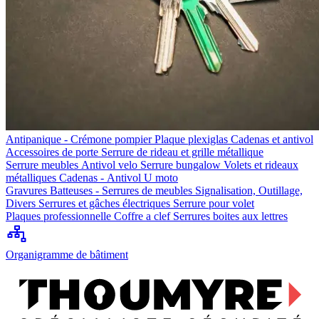
Antipanique - Crémone pompier
Plaque plexiglas
Cadenas et antivol
Accessoires de porte
Serrure de rideau et grille métallique
Serrure meubles
Antivol velo
Serrure bungalow
Volets et rideaux
métalliques
Cadenas - Antivol U moto
Gravures
Batteuses - Serrures de meubles
Signalisation, Outillage,
Divers
Serrures et gâches électriques
Serrure pour volet
Plaques professionnelle
Coffre a clef
Serrures boites aux lettres
Organigramme de bâtiment