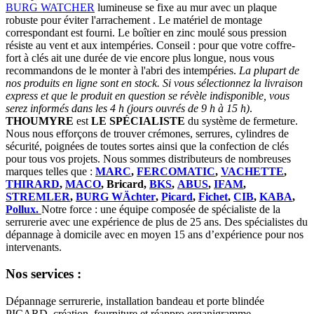
BURG WATCHER
lumineuse se fixe au mur avec un plaque
robuste pour éviter l'arrachement . Le matériel de montage
correspondant est fourni. Le boîtier en zinc moulé sous pression
résiste au vent et aux intempéries. Conseil : pour que votre coffre-
fort à clés ait une durée de vie encore plus longue, nous vous
recommandons de le monter à l'abri des intempéries.
La plupart de
nos produits en ligne sont en stock. Si vous sélectionnez la livraison
express et que le produit en question se révèle indisponible, vous
serez informés dans les 4 h (jours ouvrés de 9 h à 15 h)
.
THOUMYRE
est
LE SPÉCIALISTE
du système de fermeture.
Nous nous efforçons de trouver crémones, serrures, cylindres de
sécurité, poignées de toutes sortes ainsi que la confection de clés
pour tous vos projets. Nous sommes distributeurs de nombreuses
marques telles que :
MARC
,
FERCOMATIC
,
VACHETTE
,
THIRARD
,
MACO
, Bricard,
BKS
,
ABUS
,
IFAM
,
STREMLER
,
BURG WÄchter
,
Picard
,
Fichet
,
CIB
,
KABA
,
Pollux.
Notre force : une équipe composée de spécialiste de la
serrurerie avec une expérience de plus de 25 ans. Des spécialistes du
dépannage à domicile avec en moyen 15 ans d’expérience pour nos
intervenants.
Nos services :
Dépannage serrurerie, installation bandeau et porte blindée
PICARD, création, fourniture et réappro organigramme,