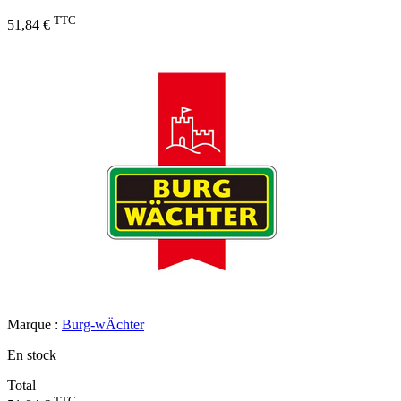
TTC
51,84 €
Marque :
Burg-wÄchter
En stock
Total
TTC