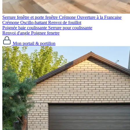
Serrure fenêtre et porte fenêtre
Crémone Ouverture à la Francaise
Crémone Oscillo-battant
Renvoi de fouillot
Poignée baie coulissante
Serrure pour coulissante
Renvoi d'angle
Poignee fenetre
Mon portail & portillon