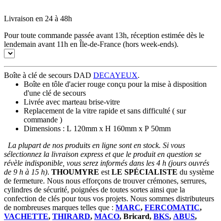
Livraison en 24 à 48h
Pour toute commande passée avant 13h, réception estimée dès le
lendemain avant 11h en Île-de-France (hors week-ends).
Boîte à clé de secours DAD
DECAYEUX
.
Boîte en tôle d'acier rouge conçu pour la mise à disposition
d'une clé de secours
Livrée avec marteau brise-vitre
Replacement de la vitre rapide et sans difficulté ( sur
commande )
Dimensions : L 120mm x H 160mm x P 50mm
La plupart de nos produits en ligne sont en stock. Si vous
sélectionnez la livraison express et que le produit en question se
révèle indisponible, vous serez informés dans les 4 h (jours ouvrés
de 9 h à 15 h)
.
THOUMYRE
est
LE SPÉCIALISTE
du système
de fermeture. Nous nous efforçons de trouver crémones, serrures,
cylindres de sécurité, poignées de toutes sortes ainsi que la
confection de clés pour tous vos projets. Nous sommes distributeurs
de nombreuses marques telles que :
MARC
,
FERCOMATIC
,
VACHETTE
,
THIRARD
,
MACO
, Bricard,
BKS
,
ABUS
,