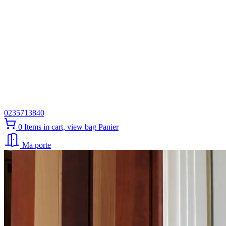
0235713840
0
Items in cart, view bag
Panier
Ma porte