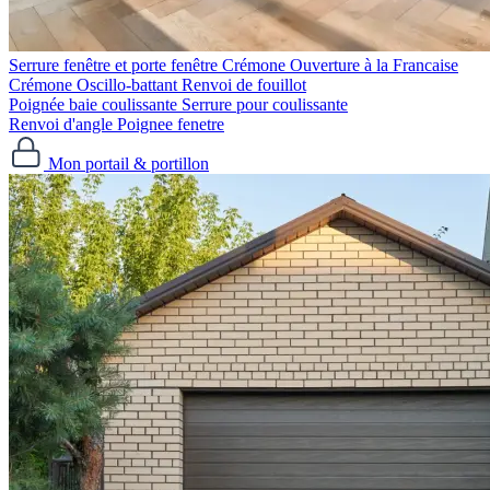
Serrure fenêtre et porte fenêtre
Crémone Ouverture à la Francaise
Crémone Oscillo-battant
Renvoi de fouillot
Poignée baie coulissante
Serrure pour coulissante
Renvoi d'angle
Poignee fenetre
Mon portail & portillon