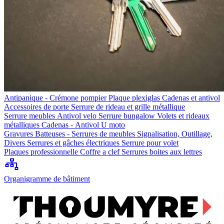
Antipanique - Crémone pompier
Plaque plexiglas
Cadenas et antivol
Accessoires de porte
Serrure de rideau et grille métallique
Serrure meubles
Antivol velo
Serrure bungalow
Volets et rideaux
métalliques
Cadenas - Antivol U moto
Gravures
Batteuses - Serrures de meubles
Signalisation, Outillage,
Divers
Serrures et gâches électriques
Serrure pour volet
Plaques professionnelle
Coffre a clef
Serrures boites aux lettres
Organigramme de bâtiment