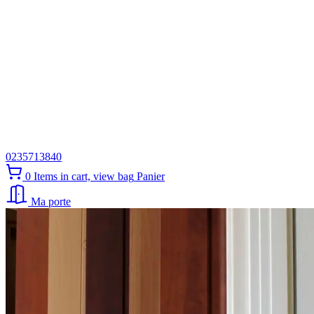
0235713840
0
Items in cart, view bag
Panier
Ma porte