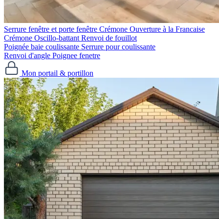
Serrure fenêtre et porte fenêtre
Crémone Ouverture à la Francaise
Crémone Oscillo-battant
Renvoi de fouillot
Poignée baie coulissante
Serrure pour coulissante
Renvoi d'angle
Poignee fenetre
Mon portail & portillon