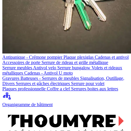
Antipanique - Crémone pompier
Plaque plexiglas
Cadenas et antivol
Accessoires de porte
Serrure de rideau et grille métallique
Serrure meubles
Antivol velo
Serrure bungalow
Volets et rideaux
métalliques
Cadenas - Antivol U moto
Gravures
Batteuses - Serrures de meubles
Signalisation, Outillage,
Divers
Serrures et gâches électriques
Serrure pour volet
Plaques professionnelle
Coffre a clef
Serrures boites aux lettres
Organigramme de bâtiment