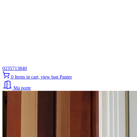
0235713840
0
Items in cart, view bag
Panier
Ma porte