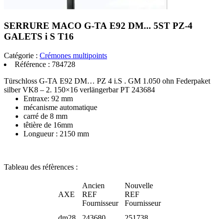
SERRURE MACO G-TA E92 DM... 5ST PZ-4
GALETS i S T16
Catégorie :
Crémones multipoints
Référence :
784728
Türschloss G-TA E92 DM… PZ 4 i.S . GM 1.050 ohn Federpaket
silber VK8 – 2. 150×16 verlängerbar PT 243684
Entraxe: 92 mm
mécanisme automatique
carré de 8 mm
têtière de 16mm
Longueur : 2150 mm
Tableau des réfèrences :
Ancien
Nouvelle
AXE
REF
REF
Fournisseur
Fournisseur
dm28
243680
251738