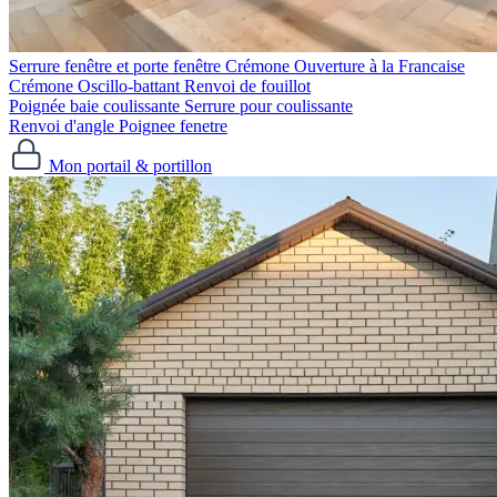
Serrure fenêtre et porte fenêtre
Crémone Ouverture à la Francaise
Crémone Oscillo-battant
Renvoi de fouillot
Poignée baie coulissante
Serrure pour coulissante
Renvoi d'angle
Poignee fenetre
Mon portail & portillon