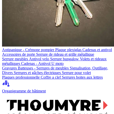
Antipanique - Crémone pompier
Plaque plexiglas
Cadenas et antivol
Accessoires de porte
Serrure de rideau et grille métallique
Serrure meubles
Antivol velo
Serrure bungalow
Volets et rideaux
métalliques
Cadenas - Antivol U moto
Gravures
Batteuses - Serrures de meubles
Signalisation, Outillage,
Divers
Serrures et gâches électriques
Serrure pour volet
Plaques professionnelle
Coffre a clef
Serrures boites aux lettres
Organigramme de bâtiment