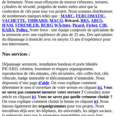
de fermeture. Nous nous efforçons de trouver crémones, serrures,
cylindres de sécurité, poignées de toutes sortes ainsi que la
confection de clés pour tous vos projets. Nous sommes distributeurs
de nombreuses marques telles que :
MARC
,
FERCOMATIC
,
VACHETTE
,
THIRARD
,
MACO
, Bricard,
BKS
,
ABUS
,
IFAM
,
STREMLER
,
BURG WÄchter
,
Picard
,
Fichet
,
CIB
,
KABA
,
Pollux.
Notre force : une équipe composée de spécialiste de
la serrurerie avec une expérience de plus de 25 ans. Des spécialistes
du dépannage à domicile avec en moyen 15 ans d’expérience pour
nos intervenants.
Nos services :
Dépannage serrurerie, installation bandeau et porte blindée
PICARD, création, fourniture et réappro organigramme,
reproduction de clés minutes, clés sécurisées, clés coffre-fort, clés
véhicule, badge immeuble et télécommande d’immeuble. Nous
disposons d’une page
d’aide
. On vous explique comment
déterminer le sens d’ouverture de votre serrure en cliquant
ici.
Vous
ne savez pas comment mesurer votre serrure ?
Consultez notre
article en cliquant
ici
.
Vous ne savez pas quelle crémone choisir ?
On vous explique comment choisir la bonne en cliquant
ici
. Nous
faisons également des
organigrammes
pour vos projets. Nous
travaillons déjà avec les hôpitaux, les universités, les sièges sociaux,
la métropole ainsi que la promotion immobilière qui nous font