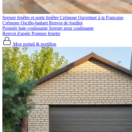
Serrure fenêtre et porte fenêtre
Crémone Ouverture à la Francaise
Crémone Oscillo-battant
Renvoi de fouillot
Poignée baie coulissante
Serrure pour coulissante
Renvoi d'angle
Poignee fenetre
Mon portail & portillon