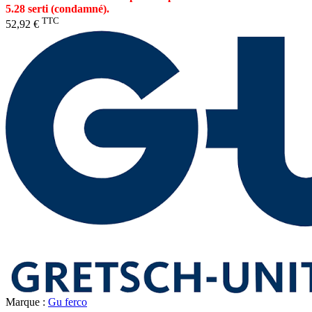
5.28 serti (condamné).
TTC
52,92 €
Marque :
Gu ferco