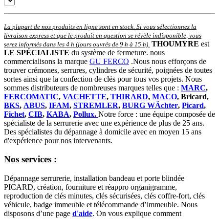
La plupart de nos produits en ligne sont en stock. Si vous sélectionnez la
livraison express et que le produit en question se révèle indisponible, vous
THOUMYRE
est
serez informés dans les 4 h (jours ouvrés de 9 h à 15 h)
.
LE SPÉCIALISTE
du système de fermeture. nous
commercialisons la marque
GU FERCO
.Nous nous efforçons de
trouver crémones, serrures, cylindres de sécurité, poignées de toutes
sortes ainsi que la confection de clés pour tous vos projets. Nous
sommes distributeurs de nombreuses marques telles que :
MARC
,
FERCOMATIC
,
VACHETTE
,
THIRARD
,
MACO
, Bricard,
BKS
,
ABUS
,
IFAM
,
STREMLER
,
BURG WÄchter
,
Picard
,
Fichet
,
CIB
,
KABA
,
Pollux.
Notre force : une équipe composée de
spécialiste de la serrurerie avec une expérience de plus de 25 ans.
Des spécialistes du dépannage à domicile avec en moyen 15 ans
d'expérience pour nos intervenants.
Nos services :
Dépannage serrurerie, installation bandeau et porte blindée
PICARD, création, fourniture et réappro organigramme,
reproduction de clés minutes, clés sécurisées, clés coffre-fort, clés
véhicule, badge immeuble et télécommande d’immeuble.
Nous
disposons d’une page
d'aide
.
On vous explique comment