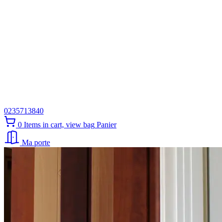
0235713840
0
Items in cart, view bag
Panier
Ma porte