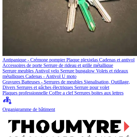
Antipanique - Crémone pompier
Plaque plexiglas
Cadenas et antivol
Accessoires de porte
Serrure de rideau et grille métallique
Serrure meubles
Antivol velo
Serrure bungalow
Volets et rideaux
métalliques
Cadenas - Antivol U moto
Gravures
Batteuses - Serrures de meubles
Signalisation, Outillage,
Divers
Serrures et gâches électriques
Serrure pour volet
Plaques professionnelle
Coffre a clef
Serrures boites aux lettres
Organigramme de bâtiment