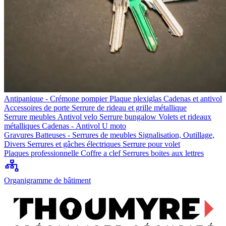
Antipanique - Crémone pompier
Plaque plexiglas
Cadenas et antivol
Accessoires de porte
Serrure de rideau et grille métallique
Serrure meubles
Antivol velo
Serrure bungalow
Volets et rideaux
métalliques
Cadenas - Antivol U moto
Gravures
Batteuses - Serrures de meubles
Signalisation, Outillage,
Divers
Serrures et gâches électriques
Serrure pour volet
Plaques professionnelle
Coffre a clef
Serrures boites aux lettres
Organigramme de bâtiment