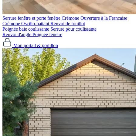
Serrure fenêtre et porte fenêtre
Crémone Ouverture à la Francaise
Crémone Oscillo-battant
Renvoi de fouillot
Poignée baie coulissante
Serrure pour coulissante
Renvoi d'angle
Poignee fenetre
Mon portail & portillon