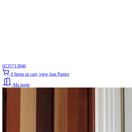
0235713840
0
Items in cart, view bag
Panier
Ma porte