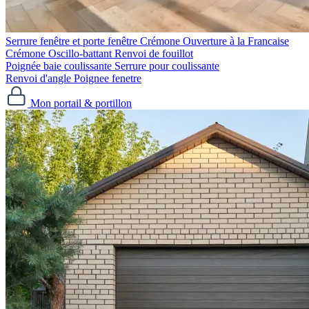
Serrure fenêtre et porte fenêtre
Crémone Ouverture à la Francaise
Crémone Oscillo-battant
Renvoi de fouillot
Poignée baie coulissante
Serrure pour coulissante
Renvoi d'angle
Poignee fenetre
Mon portail & portillon