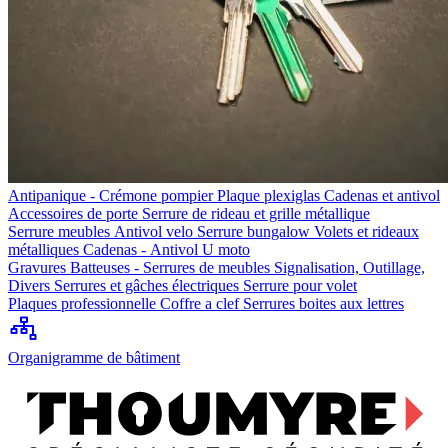
Antipanique - Crémone pompier
Plaque plexiglas
Cadenas et antivol
Accessoires de porte
Serrure de rideau et grille métallique
Serrure meubles
Antivol velo
Serrure bungalow
Volets et rideaux
métalliques
Cadenas - Antivol U moto
Gravures
Batteuses - Serrures de meubles
Signalisation, Outillage,
Divers
Serrures et gâches électriques
Serrure pour volet
Plaques professionnelle
Coffre a clef
Serrures boites aux lettres
Organigramme de bâtiment