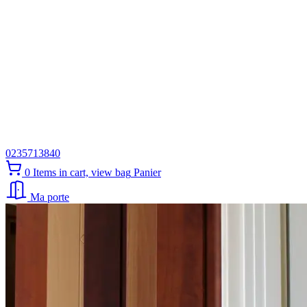
0235713840
0
Items in cart, view bag
Panier
Ma porte