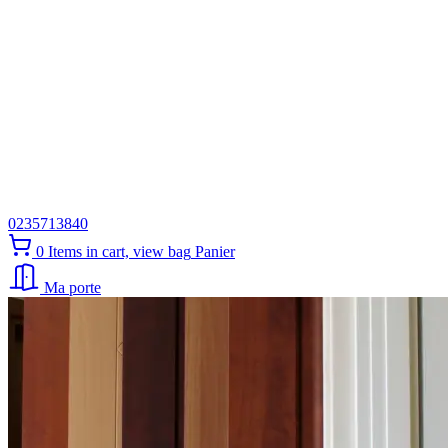
0235713840
0
Items in cart, view bag
Panier
Ma porte