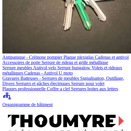
Antipanique - Crémone pompier
Plaque plexiglas
Cadenas et antivol
Accessoires de porte
Serrure de rideau et grille métallique
Serrure meubles
Antivol velo
Serrure bungalow
Volets et rideaux
métalliques
Cadenas - Antivol U moto
Gravures
Batteuses - Serrures de meubles
Signalisation, Outillage,
Divers
Serrures et gâches électriques
Serrure pour volet
Plaques professionnelle
Coffre a clef
Serrures boites aux lettres
Organigramme de bâtiment