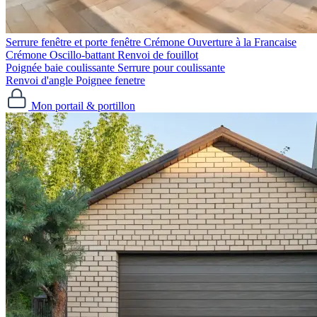
Serrure fenêtre et porte fenêtre
Crémone Ouverture à la Francaise
Crémone Oscillo-battant
Renvoi de fouillot
Poignée baie coulissante
Serrure pour coulissante
Renvoi d'angle
Poignee fenetre
Mon portail & portillon