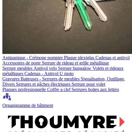
Antipanique - Crémone pompier
Plaque plexiglas
Cadenas et antivol
Accessoires de porte
Serrure de rideau et grille métallique
Serrure meubles
Antivol velo
Serrure bungalow
Volets et rideaux
métalliques
Cadenas - Antivol U moto
Gravures
Batteuses - Serrures de meubles
Signalisation, Outillage,
Divers
Serrures et gâches électriques
Serrure pour volet
Plaques professionnelle
Coffre a clef
Serrures boites aux lettres
Organigramme de bâtiment