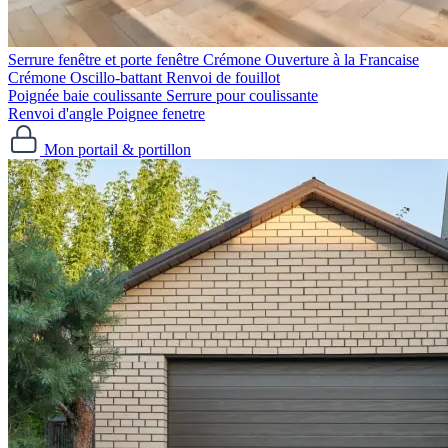
Serrure fenêtre et porte fenêtre
Crémone Ouverture à la Francaise
Crémone Oscillo-battant
Renvoi de fouillot
Poignée baie coulissante
Serrure pour coulissante
Renvoi d'angle
Poignee fenetre
Mon portail & portillon