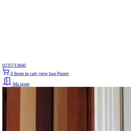
0235713840
0
Items in cart, view bag
Panier
Ma porte