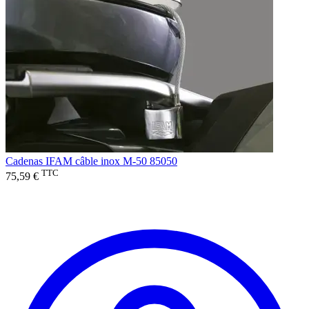
Cadenas IFAM câble inox M-50 85050
TTC
75,59 €