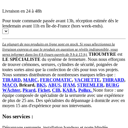
Livraison en 24 à 48h
Pour toute commande passée avant 13h, réception estimée dès le
lendemain avant 11h en Île-de-France (hors week-ends).
La plupart de nos produits en ligne sont en stock. Si vous sélectionnez la
livraison express et que le produit en question se révèle indisponible, vous
THOUMYRE
est
serez informer dans les 4 h (jours ouvrés de 9 h à 15 h)
.
LE SPÉCIALISTE
du système de fermeture. Nous nous efforçons
de trouver crémones, serrures, cylindres de sécurité, poignées de
toutes sortes ainsi que la confection de clés pour tous vos projets.
Nous sommes distributeurs de nombreuses marques telles que :
TIRARD
,
MARC
,
FERCOMATIC
,
VACHETTE
,
THIRARD
,
MACO
, Bricard,
BKS
,
ABUS
,
IFAM
,
STREMLER
,
BURG
WÄchter
,
Picard
,
Fichet
,
CIB
,
KABA
,
Pollux.
Notre force : une
équipe composée de spécialiste de la serrurerie avec une expérience
de plus de 25 ans. Des spécialistes du dépannage à domicile avec en
moyen 15 ans d'expérience pour nos intervenants.
Nos services :
Dépannage serrurerie, installation bandeau et porte blindée