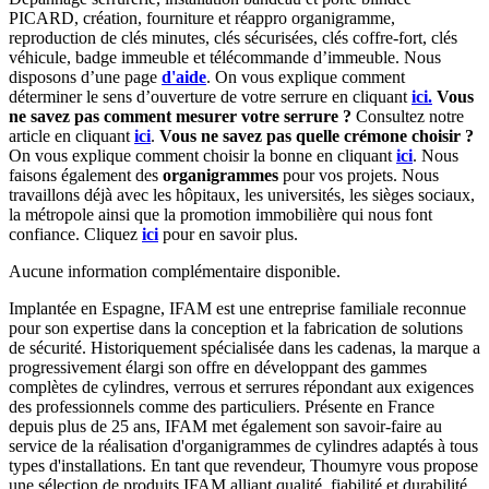
PICARD, création, fourniture et réappro organigramme,
r
eproduction de clés minutes, clés sécurisées, clés coffre-fort, clés
véhicule, badge immeuble et télécommande d’immeuble.
Nous
disposons d’une page
d'aide
.
On vous explique comment
déterminer le sens d’ouverture de votre serrure en cliquant
ici.
Vous
ne savez pas comment mesurer votre serrure ?
Consultez notre
article en cliquant
ici
.
Vous ne savez pas quelle crémone choisir ?
On vous explique comment choisir la bonne en cliquant
ici
.
Nous
faisons également des
organigrammes
pour vos projets. Nous
travaillons déjà avec les hôpitaux, les universités, les sièges sociaux,
la métropole ainsi que la promotion immobilière qui nous font
confiance. Cliquez
ici
pour en savoir plus.
Aucune information complémentaire disponible.
Implantée en Espagne, IFAM est une entreprise familiale reconnue
pour son expertise dans la conception et la fabrication de solutions
de sécurité. Historiquement spécialisée dans les cadenas, la marque a
progressivement élargi son offre en développant des gammes
complètes de cylindres, verrous et serrures répondant aux exigences
des professionnels comme des particuliers. Présente en France
depuis plus de 25 ans, IFAM met également son savoir-faire au
service de la réalisation d'organigrammes de cylindres adaptés à tous
types d'installations. En tant que revendeur, Thoumyre vous propose
une sélection de produits IFAM alliant qualité, fiabilité et durabilité