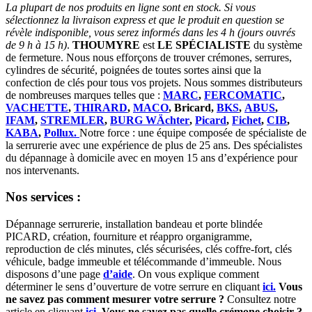
La plupart de nos produits en ligne sont en stock. Si vous
sélectionnez la livraison express et que le produit en question se
révèle indisponible, vous serez informés dans les 4 h (jours ouvrés
de 9 h à 15 h)
.
THOUMYRE
est
LE SPÉCIALISTE
du système
de fermeture. Nous nous efforçons de trouver crémones, serrures,
cylindres de sécurité, poignées de toutes sortes ainsi que la
confection de clés pour tous vos projets. Nous sommes distributeurs
de nombreuses marques telles que :
MARC
,
FERCOMATIC
,
VACHETTE
,
THIRARD
,
MACO
, Bricard,
BKS
,
ABUS
,
IFAM
,
STREMLER
,
BURG WÄchter
,
Picard
,
Fichet
,
CIB
,
KABA
,
Pollux.
Notre force : une équipe composée de spécialiste de
la serrurerie avec une expérience de plus de 25 ans. Des spécialistes
du dépannage à domicile avec en moyen 15 ans d’expérience pour
nos intervenants.
Nos services :
Dépannage serrurerie, installation bandeau et porte blindée
PICARD, création, fourniture et réappro organigramme,
reproduction de clés minutes, clés sécurisées, clés coffre-fort, clés
véhicule, badge immeuble et télécommande d’immeuble. Nous
disposons d’une page
d’aide
. On vous explique comment
déterminer le sens d’ouverture de votre serrure en cliquant
ici.
Vous
ne savez pas comment mesurer votre serrure ?
Consultez notre
article en cliquant
ici
.
Vous ne savez pas quelle crémone choisir ?