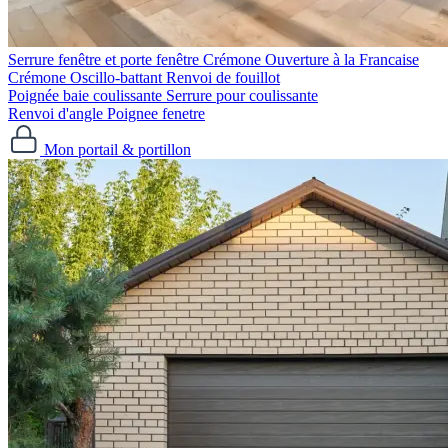
Serrure fenêtre et porte fenêtre
Crémone Ouverture à la Francaise
Crémone Oscillo-battant
Renvoi de fouillot
Poignée baie coulissante
Serrure pour coulissante
Renvoi d'angle
Poignee fenetre
Mon portail & portillon