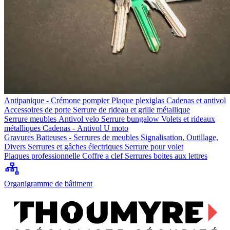
Antipanique - Crémone pompier
Plaque plexiglas
Cadenas et antivol
Accessoires de porte
Serrure de rideau et grille métallique
Serrure meubles
Antivol velo
Serrure bungalow
Volets et rideaux
métalliques
Cadenas - Antivol U moto
Gravures
Batteuses - Serrures de meubles
Signalisation, Outillage,
Divers
Serrures et gâches électriques
Serrure pour volet
Plaques professionnelle
Coffre a clef
Serrures boites aux lettres
Organigramme de bâtiment