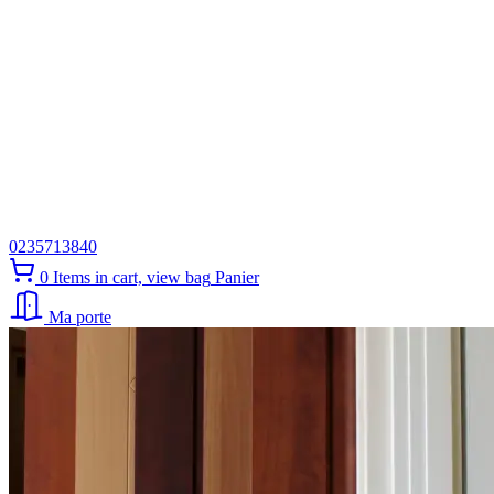
0235713840
0
Items in cart, view bag
Panier
Ma porte