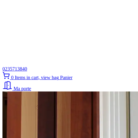
0235713840
0
Items in cart, view bag
Panier
Ma porte