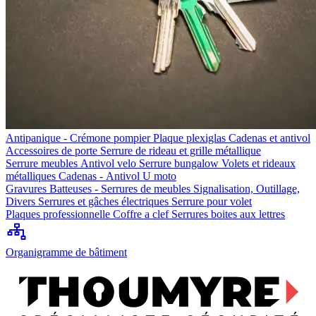
Antipanique - Crémone pompier
Plaque plexiglas
Cadenas et antivol
Accessoires de porte
Serrure de rideau et grille métallique
Serrure meubles
Antivol velo
Serrure bungalow
Volets et rideaux
métalliques
Cadenas - Antivol U moto
Gravures
Batteuses - Serrures de meubles
Signalisation, Outillage,
Divers
Serrures et gâches électriques
Serrure pour volet
Plaques professionnelle
Coffre a clef
Serrures boites aux lettres
Organigramme de bâtiment