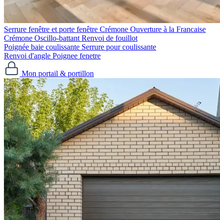
Serrure fenêtre et porte fenêtre
Crémone Ouverture à la Francaise
Crémone Oscillo-battant
Renvoi de fouillot
Poignée baie coulissante
Serrure pour coulissante
Renvoi d'angle
Poignee fenetre
Mon portail & portillon