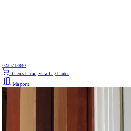
0235713840
0
Items in cart, view bag
Panier
Ma porte