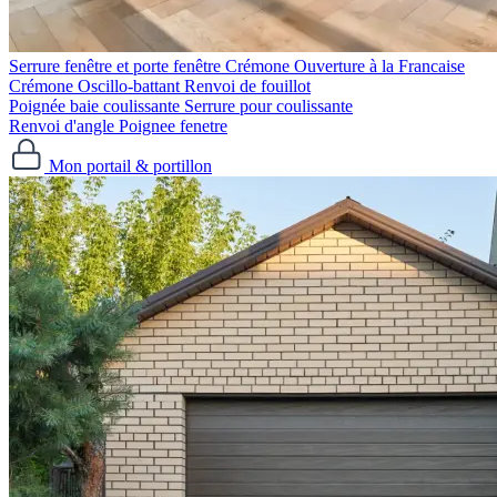
Serrure fenêtre et porte fenêtre
Crémone Ouverture à la Francaise
Crémone Oscillo-battant
Renvoi de fouillot
Poignée baie coulissante
Serrure pour coulissante
Renvoi d'angle
Poignee fenetre
Mon portail & portillon