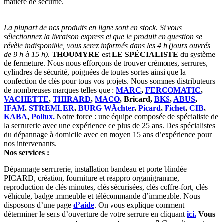
matière de sécurité.
_______________________________________________________
La plupart de nos produits en ligne sont en stock. Si vous
sélectionnez la livraison express et que le produit en question se
révèle indisponible, vous serez informés dans les 4 h (jours ouvrés
de 9 h à 15 h)
.
THOUMYRE
est
LE SPÉCIALISTE
du système
de fermeture. Nous nous efforçons de trouver crémones, serrures,
cylindres de sécurité, poignées de toutes sortes ainsi que la
confection de clés pour tous vos projets. Nous sommes distributeurs
de nombreuses marques telles que :
MARC
,
FERCOMATIC
,
VACHETTE
,
THIRARD
,
MACO
, Bricard,
BKS
,
ABUS
,
IFAM
,
STREMLER
,
BURG WÄchter
,
Picard
,
Fichet
,
CIB
,
KABA
,
Pollux.
Notre force : une équipe composée de spécialiste de
la serrurerie avec une expérience de plus de 25 ans. Des spécialistes
du dépannage à domicile avec en moyen 15 ans d’expérience pour
nos intervenants.
Nos services :
Dépannage serrurerie, installation bandeau et porte blindée
PICARD, création, fourniture et réappro organigramme,
reproduction de clés minutes, clés sécurisées, clés coffre-fort, clés
véhicule, badge immeuble et télécommande d’immeuble. Nous
disposons d’une page
d’aide
. On vous explique comment
déterminer le sens d’ouverture de votre serrure en cliquant
ici.
Vous