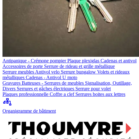
Antipanique - Crémone pompier
Plaque plexiglas
Cadenas et antivol
Accessoires de porte
Serrure de rideau et grille métallique
Serrure meubles
Antivol velo
Serrure bungalow
Volets et rideaux
métalliques
Cadenas - Antivol U moto
Gravures
Batteuses - Serrures de meubles
Signalisation, Outillage,
Divers
Serrures et gâches électriques
Serrure pour volet
Plaques professionnelle
Coffre a clef
Serrures boites aux lettres
Organigramme de bâtiment