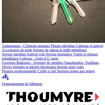
Antipanique - Crémone pompier
Plaque plexiglas
Cadenas et antivol
Accessoires de porte
Serrure de rideau et grille métallique
Serrure meubles
Antivol velo
Serrure bungalow
Volets et rideaux
métalliques
Cadenas - Antivol U moto
Gravures
Batteuses - Serrures de meubles
Signalisation, Outillage,
Divers
Serrures et gâches électriques
Serrure pour volet
Plaques professionnelle
Coffre a clef
Serrures boites aux lettres
Organigramme de bâtiment