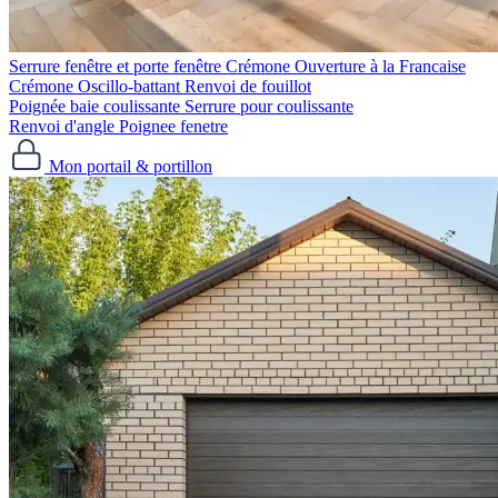
Serrure fenêtre et porte fenêtre
Crémone Ouverture à la Francaise
Crémone Oscillo-battant
Renvoi de fouillot
Poignée baie coulissante
Serrure pour coulissante
Renvoi d'angle
Poignee fenetre
Mon portail & portillon