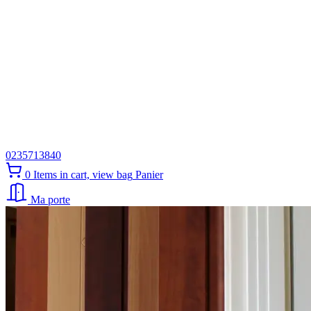
0235713840
0
Items in cart, view bag
Panier
Ma porte