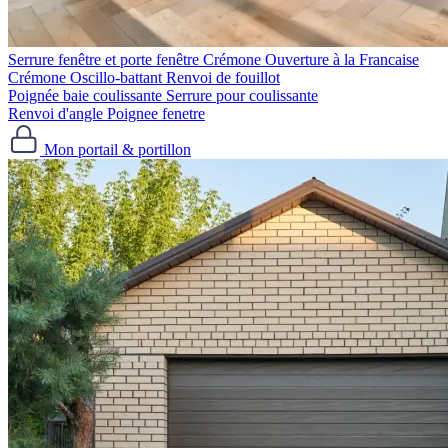
Serrure fenêtre et porte fenêtre
Crémone Ouverture à la Francaise
Crémone Oscillo-battant
Renvoi de fouillot
Poignée baie coulissante
Serrure pour coulissante
Renvoi d'angle
Poignee fenetre
Mon portail & portillon