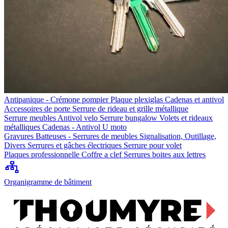
Antipanique - Crémone pompier
Plaque plexiglas
Cadenas et antivol
Accessoires de porte
Serrure de rideau et grille métallique
Serrure meubles
Antivol velo
Serrure bungalow
Volets et rideaux
métalliques
Cadenas - Antivol U moto
Gravures
Batteuses - Serrures de meubles
Signalisation, Outillage,
Divers
Serrures et gâches électriques
Serrure pour volet
Plaques professionnelle
Coffre a clef
Serrures boites aux lettres
Organigramme de bâtiment