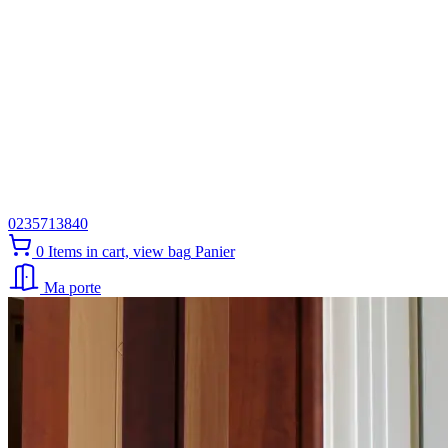
0235713840
0
Items in cart, view bag
Panier
Ma porte