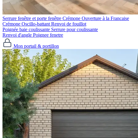
Serrure fenêtre et porte fenêtre
Crémone Ouverture à la Francaise
Crémone Oscillo-battant
Renvoi de fouillot
Poignée baie coulissante
Serrure pour coulissante
Renvoi d'angle
Poignee fenetre
Mon portail & portillon