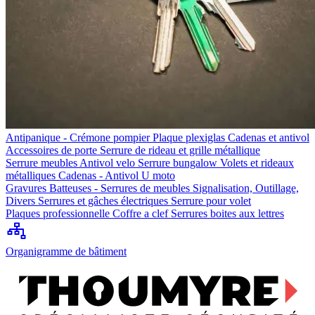
Antipanique - Crémone pompier
Plaque plexiglas
Cadenas et antivol
Accessoires de porte
Serrure de rideau et grille métallique
Serrure meubles
Antivol velo
Serrure bungalow
Volets et rideaux
métalliques
Cadenas - Antivol U moto
Gravures
Batteuses - Serrures de meubles
Signalisation, Outillage,
Divers
Serrures et gâches électriques
Serrure pour volet
Plaques professionnelle
Coffre a clef
Serrures boites aux lettres
Organigramme de bâtiment